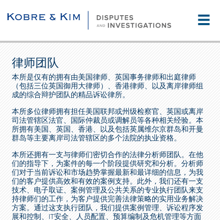
☰
律师团队
本所是仅有的拥有由美国律师、英国事务律师和出庭律师
（包括三位英国御用大律师）、香港律师、以及离岸律师组
成的综合辩护团队的精品诉讼律所。
本所多位律师拥有担任美国联邦或州级检察官、英国或离岸
司法管辖区法官、国际仲裁员或调解员等各种相关经验。本
所拥有美国、英国、香港、以及包括英属维尔京群岛和开曼
群岛等主要离岸司法管辖区的多个法院的执业资格。
本所还拥有一支与律师们密切合作的法律分析师团队。在他
们的指导下，为案件的每一个阶段提供研究和分析。分析师
们对于当前诉讼和市场趋势掌握最新和最详细的信息，为我
们的客户提供高效和有效的案例支持。此外，我们还有一支
技术、电子取证、案例管理及公共关系的专业执行团队来支
持律师们的工作，为客户提供完善法律策略的实用业务解决
方案。通过这支执行团队，我们提供案例管理、诉讼程序发
展和控制、IT安全、人员配置、预算编制及危机管理等方面