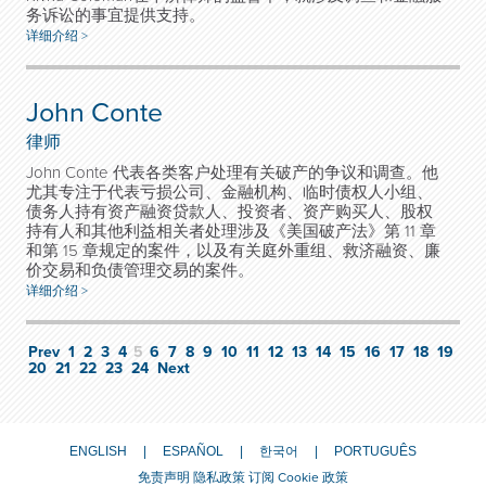
务诉讼的事宜提供支持。
详细介绍 >
John Conte
律师
John Conte 代表各类客户处理有关破产的争议和调查。他
尤其专注于代表亏损公司、金融机构、临时债权人小组、
债务人持有资产融资贷款人、投资者、资产购买人、股权
持有人和其他利益相关者处理涉及《美国破产法》第 11 章
和第 15 章规定的案件，以及有关庭外重组、救济融资、廉
价交易和负债管理交易的案件。
详细介绍 >
Prev
1
2
3
4
5
6
7
8
9
10
11
12
13
14
15
16
17
18
19
20
21
22
23
24
Next
ENGLISH
ESPAÑOL
한국어
PORTUGUÊS
免责声明
隐私政策
订阅
Cookie 政策