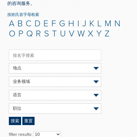
的咨询服务。
按姓氏首字母检索
A
B
C
D
E
F
G
H
I
J
K
L
M
N
O
P
Q
R
S
T
U
V
W
X
Y
Z
地点
业务领域
语言
职位
搜索
重置
filter results: