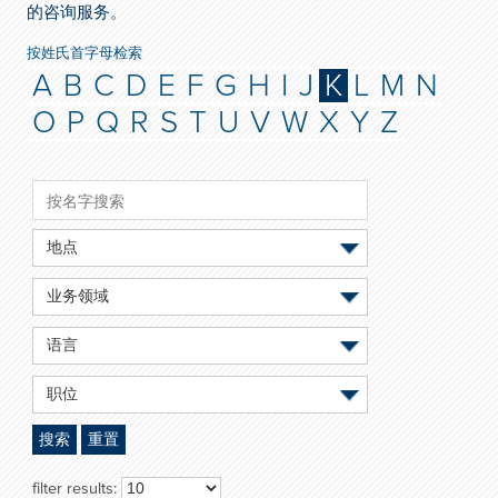
的咨询服务。
按姓氏首字母检索
A
B
C
D
E
F
G
H
I
J
K
L
M
N
O
P
Q
R
S
T
U
V
W
X
Y
Z
地点
业务领域
语言
职位
搜索
重置
filter results: