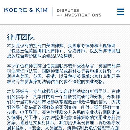
☰
律师团队
本所是仅有的拥有由美国律师、英国事务律师和出庭律师
（包括三位英国御用大律师）、香港律师、以及离岸律师组
成的综合辩护团队的精品诉讼律所。
本所多位律师拥有担任美国联邦或州级检察官、英国或离岸
司法管辖区法官、国际仲裁员或调解员等各种相关经验。本
所拥有美国、英国、香港、以及包括英属维尔京群岛和开曼
群岛等主要离岸司法管辖区的多个法院的执业资格。
本所还拥有一支与律师们密切合作的法律分析师团队。在他
们的指导下，为案件的每一个阶段提供研究和分析。分析师
们对于当前诉讼和市场趋势掌握最新和最详细的信息，为我
们的客户提供高效和有效的案例支持。此外，我们还有一支
技术、电子取证、案例管理及公共关系的专业执行团队来支
持律师们的工作，为客户提供完善法律策略的实用业务解决
方案。通过这支执行团队，我们提供案例管理、诉讼程序发
展和控制、IT安全、人员配置、预算编制及危机管理等方面