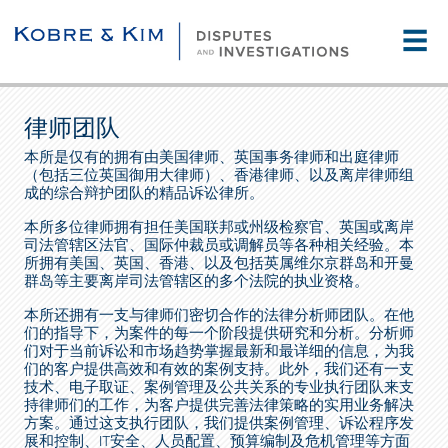
☰
律师团队
本所是仅有的拥有由美国律师、英国事务律师和出庭律师
（包括三位英国御用大律师）、香港律师、以及离岸律师组
成的综合辩护团队的精品诉讼律所。
本所多位律师拥有担任美国联邦或州级检察官、英国或离岸
司法管辖区法官、国际仲裁员或调解员等各种相关经验。本
所拥有美国、英国、香港、以及包括英属维尔京群岛和开曼
群岛等主要离岸司法管辖区的多个法院的执业资格。
本所还拥有一支与律师们密切合作的法律分析师团队。在他
们的指导下，为案件的每一个阶段提供研究和分析。分析师
们对于当前诉讼和市场趋势掌握最新和最详细的信息，为我
们的客户提供高效和有效的案例支持。此外，我们还有一支
技术、电子取证、案例管理及公共关系的专业执行团队来支
持律师们的工作，为客户提供完善法律策略的实用业务解决
方案。通过这支执行团队，我们提供案例管理、诉讼程序发
展和控制、IT安全、人员配置、预算编制及危机管理等方面