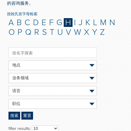
的咨询服务。
按姓氏首字母检索
A
B
C
D
E
F
G
H
I
J
K
L
M
N
O
P
Q
R
S
T
U
V
W
X
Y
Z
地点
业务领域
语言
职位
搜索
重置
filter results: