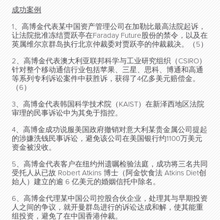
成功案例
1、高博金代表某中国资产管理公司在加勒比最高法院起诉，
让法院批准冻结贾跃亭在Faraday Future股份的禁令，以及在
英属维尔京群岛执行北京仲裁委对贾跃亭的仲裁裁决。（5）
2、高博金代表澳大利亚联邦科学与工业研究组织（CSIRO）
针对整个移动通信行业包括苹果、三星、思科、博通和高通
等系列专利诉讼案件中获胜诉，获得了4亿多美元赔偿金。
（6）
3、高博金代表韩国科学技术院（KAIST）在新泽西地区法院
审理的民事诉讼中为其免于指控。
4、高博金成功说服美国政府撤销对意大利某贵金属公司提起
的涉嫌洗钱民事诉讼，避免该公司在美国银行约1100万美元
资金被没收。
5、高博金代表客户在纽约州遗嘱检验法庭，成功将三名共同
受托人从已故 Robert Atkins 博士（阿金饮食法 Atkins Diet创
始人）建立的逾 6 亿美元的婚姻信托中除名。
6、高博金代理某中国公司控股合伙企业，处理其与早期投资
人之间的争议，就开曼群岛进行的诉讼达成和解，使其能重
组投资，避免了在中国香港仲裁。