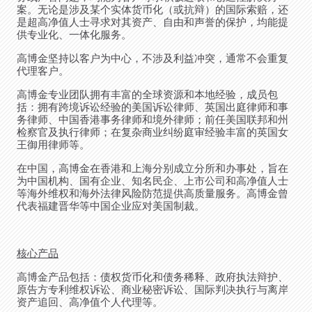
案。无论是涉及某个实体货币化（或抗辩）的国际索赔，还
是超高净值人士寻求对其资产、自由和声誉的保护，均能提
供专业化、一体化服务。
高博金坚持以客户为中心，不涉及利益冲突，通常不会重复
代理客户。
高博金专业团队拥有丰富的全球资源和本地经验，成员包
括：拥有跨境诉讼经验的美国诉讼律师、英国出庭律师和事
务律师、中国香港事务律师和境外律师；前任美国联邦和州
检察官及执行律师；在复杂商业纠纷庭审经验丰富的英国女
王御用律师等。
在中国，高博金在香港和上海分别成立分所和办事处，旨在
为中国机构、国有企业、知名民企、上市公司和高净值人士
等海外维权和海外法律风险防范提供高质量服务。高博金曾
代表福建晋华等中国企业应对美国制裁。
核心产品
高博金产品包括：债权货币化和债务稀释、政府执法辩护、
原告方专利维权诉讼、商业秘密诉讼、国际判决执行与离岸
资产追回、高净值个人代理等。