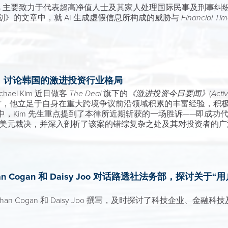
Wilkins 主要致力于代表超高净值人士及其家人处理国际民事及刑
》的文章中，就 AI 生成虚假信息所构成的威胁与
Financial Ti
 Deal，讨论韩国的激进投资行业格局
ael Kim 近日做客
The Deal
旗下的
《激进投资今日要闻》
(
Activ
l 的访问时，他立足于自身在重大跨境争议前沿领域积累的丰富经验
im 先生重点提到了本律所近期斩获的一场胜诉——即成功代表 Ellio
8 亿美元裁决，并深入剖析了该案的错综复杂之处及其对投资者的
Jonathan Cogan 和 Daisy Joo 对话路透社法务部，探
e、Jonathan Cogan 和 Daisy Joo 撰写，及时探讨了科技企
。