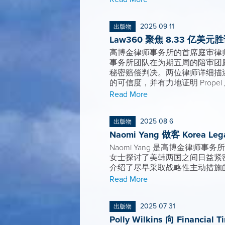
2025 09 11
出版物
Law360 聚焦 8.33 亿
高博金律师事务所的首席庭审律师 Micha
事务所团队在为期五周的陪审团庭审中
秘密赔偿判决。两位律师详细描述了
的可信度，并有力地证明 Prope
Read More
2025 08 6
出版物
Naomi Yang 做客 Kore
Naomi Yang 是高博金律
女士探讨了美韩两国之间日益紧
介绍了尽早采取战略性主动措施
Read More
2025 07 31
出版物
Polly Wilkins 向 Fin