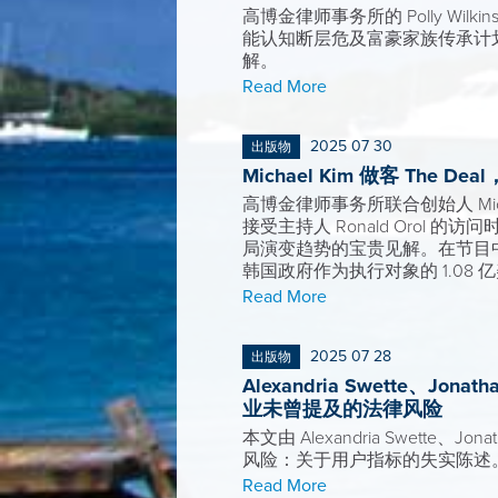
高博金律师事务所的 Polly 
能认知断层危及富豪家族传承计划
解。
Read More
2025 07 30
出版物
Michael Kim 做客 The
高博金律师事务所联合创始人 Mich
接受主持人 Ronald Oro
局演变趋势的宝贵见解。在节目中，K
韩国政府作为执行对象的 1.0
Read More
2025 07 28
出版物
Alexandria Swette、
业未曾提及的法律风险
本文由 Alexandria Swett
风险：关于用户指标的失实陈述
Read More