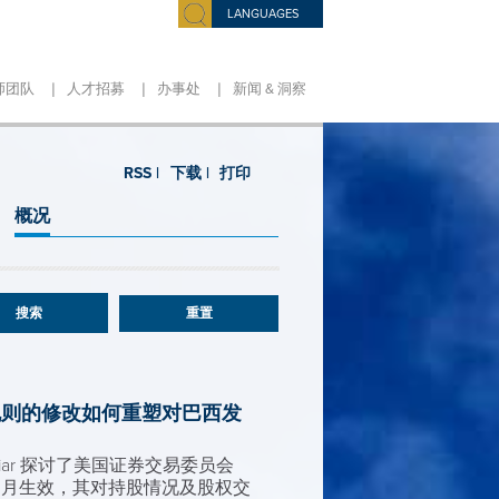
LANGUAGES
|
|
|
师团队
人才招募
办事处
新闻 & 洞察
RSS |
下载 |
打印
概况
重置
C 披露规则的修改如何重塑对巴西发
guiar 探讨了美国证券交易委员会
 3 月生效，其对持股情况及股权交