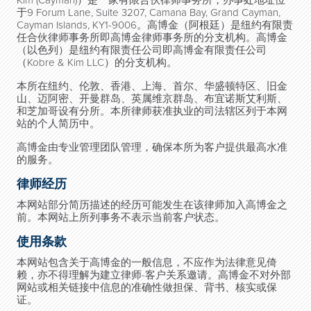
Kim (Cayman)）是一家有限合伙律师事务所，办事处地址位
于9 Forum Lane, Suite 3207, Camana Bay, Grand Cayman,
Cayman Islands, KY1-9006。高博金（阿根廷）是纽约有限责
任合伙律师事务所即高博金律师事务所的分支机构。高博金
（以色列）是纽约有限责任公司即高博金有限责任公司
（Kobre & Kim LLC）的分支机构。
本所在纽约、伦敦、香港、上海、首尔、华盛顿特区、旧金
山、迈阿密、开曼群岛、英属维京群岛、布宜诺斯艾利斯、
和芝加哥设有分所。本所律师获准执业的司法辖区列于本网
站的个人简历中。
高博金由专业管理团队管理，确保本所为客户提供最高水准
的服务。
律师经历
本网站部分简历描述的经历可能发生在该律师加入高博金之
前。本网站上所列事务不表示当前客户状态。
使用条款
本网站包含关于高博金的一般信息，不应作为法律意见倚
赖，亦不得理解为建立律师-客户关系邀请。高博金不对外部
网站或相关链接中信息的准确性做担保、背书、核实或保
证。