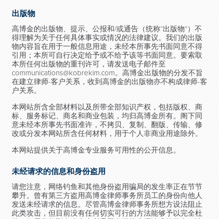
出版物
高博金的出版物、提示、公报和/或通告（统称“出版物”）不
得理解为关于任何具体事实或情况的法律建议。我们的出版
物内容旨在用于一般信息用途，未经本所事先书面同意不得
引用；本所可自行决定给予或不给予该等书面同意。要索取
本所任何出版物的重刊许可，请发送电子邮件至
communications@kobrekim.com。高博金出版物的分发不旨
在建立律师-客户关系，收到高博金的出版物亦不构成律师-客
户关系。
本网站所含全部材料以及所带全部知识产权，包括版权、商
标、服务标记、商名和商业包装，均归高博金所有。阁下同
意未经本所事先书面准许，不拷贝、复制、翻版、传输、修
改或分发本网站所含任何材料，用于个人非商业用途除外。
本网站提供关于高博金专业服务可用性的公开信息。
未经请求的信息和身份盗用
请您注意，网络钓鱼和其他身份盗用骗局的发生率正在节节
攀升。曾有第三方盗用高博金律师事务所员工的身份向他人
发送未经请求的信息。尽管高博金律师事务所想方设法阻止
此类攻击，但目前没有任何切实可行的方法能够予以完全杜