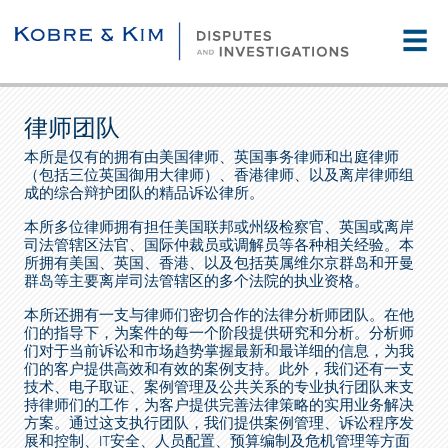
☰
律师团队
本所是仅有的拥有由美国律师、英国事务律师和出庭律师
（包括三位英国御用大律师）、香港律师、以及离岸律师组
成的综合辩护团队的精品诉讼律所。
本所多位律师拥有担任美国联邦或州级检察官、英国或离岸
司法管辖区法官、国际仲裁员或调解员等各种相关经验。本
所拥有美国、英国、香港、以及包括英属维尔京群岛和开曼
群岛等主要离岸司法管辖区的多个法院的执业资格。
本所还拥有一支与律师们密切合作的法律分析师团队。在他
们的指导下，为案件的每一个阶段提供研究和分析。分析师
们对于当前诉讼和市场趋势掌握最新和最详细的信息，为我
们的客户提供高效和有效的案例支持。此外，我们还有一支
技术、电子取证、案例管理及公共关系的专业执行团队来支
持律师们的工作，为客户提供完善法律策略的实用业务解决
方案。通过这支执行团队，我们提供案例管理、诉讼程序发
展和控制、IT安全、人员配置、预算编制及危机管理等方面