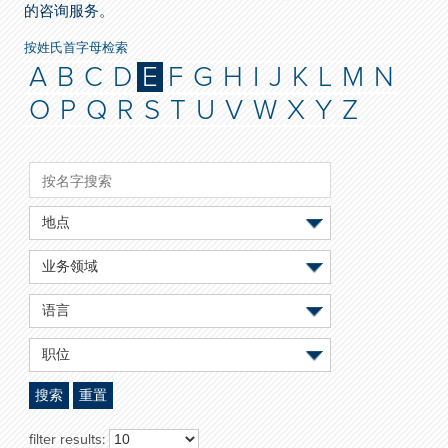
的咨询服务。
按姓氏首字母检索
A
B
C
D
E
F
G
H
I
J
K
L
M
N
O
P
Q
R
S
T
U
V
W
X
Y
Z
地点
业务领域
语言
职位
搜索
重置
filter results: