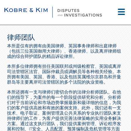
☰
律师团队
本所是仅有的拥有由美国律师、英国事务律师和出庭律师
（包括三位英国御用大律师）、香港律师、以及离岸律师组
成的综合辩护团队的精品诉讼律所。
本所多位律师拥有担任美国联邦或州级检察官、英国或离岸
司法管辖区法官、国际仲裁员或调解员等各种相关经验。本
所拥有美国、英国、香港、以及包括英属维尔京群岛和开曼
群岛等主要离岸司法管辖区的多个法院的执业资格。
本所还拥有一支与律师们密切合作的法律分析师团队。在他
们的指导下，为案件的每一个阶段提供研究和分析。分析师
们对于当前诉讼和市场趋势掌握最新和最详细的信息，为我
们的客户提供高效和有效的案例支持。此外，我们还有一支
技术、电子取证、案例管理及公共关系的专业执行团队来支
持律师们的工作，为客户提供完善法律策略的实用业务解决
方案。通过这支执行团队，我们提供案例管理、诉讼程序发
展和控制、IT安全、人员配置、预算编制及危机管理等方面