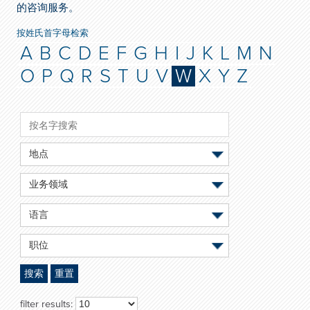
的咨询服务。
按姓氏首字母检索
A
B
C
D
E
F
G
H
I
J
K
L
M
N
O
P
Q
R
S
T
U
V
W
X
Y
Z
地点
业务领域
语言
职位
搜索
重置
filter results: