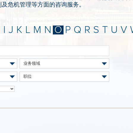
制及危机管理等方面的咨询服务。
H
I
J
K
L
M
N
O
P
Q
R
S
T
U
V
业务领域
职位