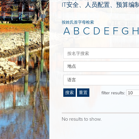
IT安全、人员配置、预算编
按姓氏首字母检索
A
B
C
D
E
F
G
地点
语言
搜索
重置
filter results:
No results to show.