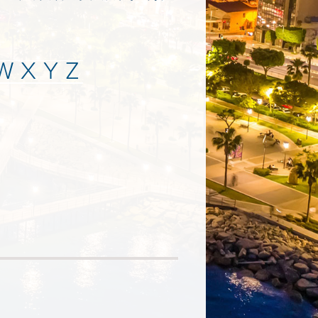
W
X
Y
Z