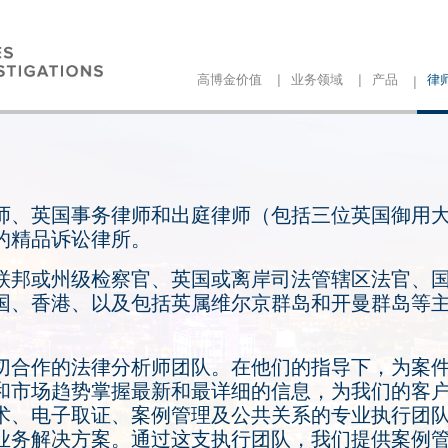
|
|
|
高博金价值
业务领域
产品
律
师、英国事务律师和出庭律师（包括三位英国御用
的精品诉讼律所。
联邦或州级检察官、英国或离岸司法管辖区法官、
国、香港、以及包括英属维尔京群岛和开曼群岛等
切合作的法律分析师团队。在他们的指导下，为案
和市场趋势掌握最新和最详细的信息，为我们的客
术、电子取证、案例管理及公共关系的专业执行团
业务解决方案。通过这支执行团队，我们提供案例