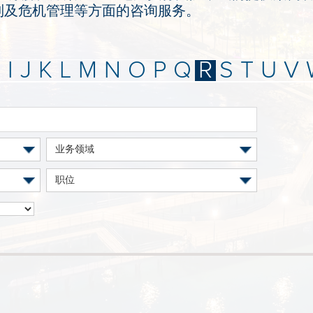
制及危机管理等方面的咨询服务。
H
I
J
K
L
M
N
O
P
Q
R
S
T
U
V
业务领域
职位