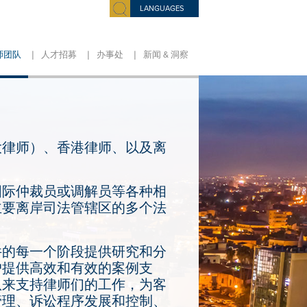
LANGUAGES
|
|
|
师团队
人才招募
办事处
新闻 & 洞察
大律师）、香港律师、以及离
国际仲裁员或调解员等各种相
主要离岸司法管辖区的多个法
件的每一个阶段提供研究和分
户提供高效和有效的案例支
队来支持律师们的工作，为客
管理、诉讼程序发展和控制、