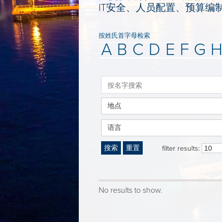
IT安全、人员配置、预算编
按姓氏首字母检索
A
B
C
D
E
F
G
地点
语言
搜索
重置
filter results:
No results to show.