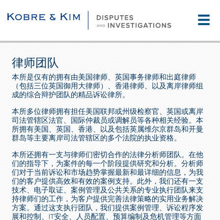
☰
律师团队
本所是仅有的拥有由美国律师、英国事务律师和出庭律师
（包括三位英国御用大律师）、香港律师、以及离岸律师组
成的综合辩护团队的精品诉讼律所。
本所多位律师拥有担任美国联邦或州级检察官、英国或离岸
司法管辖区法官、国际仲裁员或调解员等各种相关经验。本
所拥有美国、英国、香港、以及包括英属维尔京群岛和开曼
群岛等主要离岸司法管辖区的多个法院的执业资格。
本所还拥有一支与律师们密切合作的法律分析师团队。在他
们的指导下，为案件的每一个阶段提供研究和分析。分析师
们对于当前诉讼和市场趋势掌握最新和最详细的信息，为我
们的客户提供高效和有效的案例支持。此外，我们还有一支
技术、电子取证、案例管理及公共关系的专业执行团队来支
持律师们的工作，为客户提供完善法律策略的实用业务解决
方案。通过这支执行团队，我们提供案例管理、诉讼程序发
展和控制、IT安全、人员配置、预算编制及危机管理等方面