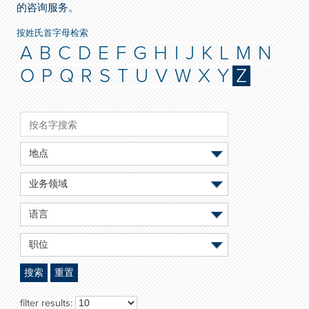
的咨询服务。
按姓氏首字母检索
A
B
C
D
E
F
G
H
I
J
K
L
M
N
O
P
Q
R
S
T
U
V
W
X
Y
Z
地点
业务领域
语言
职位
搜索
重置
filter results: