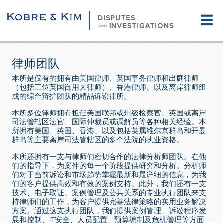
☰
律师团队
本所是仅有的拥有由美国律师、英国事务律师和出庭律师
（包括三位英国御用大律师）、香港律师、以及离岸律师组
成的综合辩护团队的精品诉讼律所。
本所多位律师拥有担任美国联邦或州级检察官、英国或离岸
司法管辖区法官、国际仲裁员或调解员等各种相关经验。本
所拥有美国、英国、香港、以及包括英属维尔京群岛和开曼
群岛等主要离岸司法管辖区的多个法院的执业资格。
本所还拥有一支与律师们密切合作的法律分析师团队。在他
们的指导下，为案件的每一个阶段提供研究和分析。分析师
们对于当前诉讼和市场趋势掌握最新和最详细的信息，为我
们的客户提供高效和有效的案例支持。此外，我们还有一支
技术、电子取证、案例管理及公共关系的专业执行团队来支
持律师们的工作，为客户提供完善法律策略的实用业务解决
方案。通过这支执行团队，我们提供案例管理、诉讼程序发
展和控制、IT安全、人员配置、预算编制及危机管理等方面