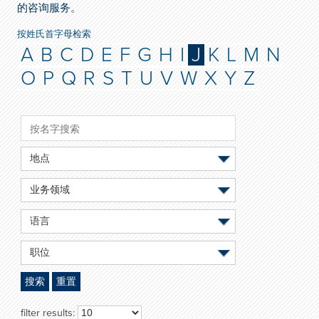
的咨询服务。
按姓氏首字母检索
A
B
C
D
E
F
G
H
I
J
K
L
M
N
O
P
Q
R
S
T
U
V
W
X
Y
Z
地点
业务领域
语言
职位
搜索
重置
filter results: