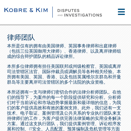
☰
律师团队
本所是仅有的拥有由美国律师、英国事务律师和出庭律师
（包括三位英国御用大律师）、香港律师、以及离岸律师组
成的综合辩护团队的精品诉讼律所。
本所多位律师拥有担任美国联邦或州级检察官、英国或离岸
司法管辖区法官、国际仲裁员或调解员等各种相关经验。本
所拥有美国、英国、香港、以及包括英属维尔京群岛和开曼
群岛等主要离岸司法管辖区的多个法院的执业资格。
本所还拥有一支与律师们密切合作的法律分析师团队。在他
们的指导下，为案件的每一个阶段提供研究和分析。分析师
们对于当前诉讼和市场趋势掌握最新和最详细的信息，为我
们的客户提供高效和有效的案例支持。此外，我们还有一支
技术、电子取证、案例管理及公共关系的专业执行团队来支
持律师们的工作，为客户提供完善法律策略的实用业务解决
方案。通过这支执行团队，我们提供案例管理、诉讼程序发
展和控制、IT安全、人员配置、预算编制及危机管理等方面