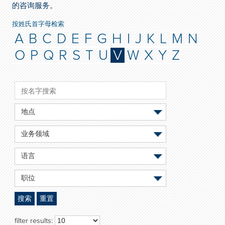
的咨询服务。
按姓氏首字母检索
A
B
C
D
E
F
G
H
I
J
K
L
M
N
O
P
Q
R
S
T
U
V
W
X
Y
Z
地点
业务领域
语言
职位
搜索
重置
filter results: