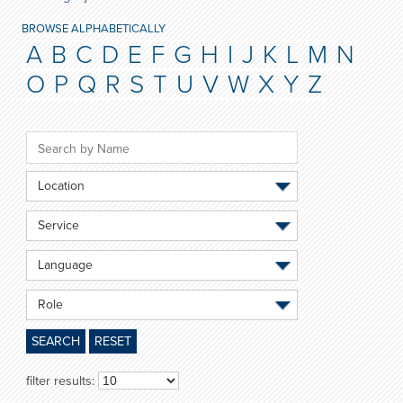
BROWSE ALPHABETICALLY
A
B
C
D
E
F
G
H
I
J
K
L
M
N
O
P
Q
R
S
T
U
V
W
X
Y
Z
Location
Service
Language
Role
SEARCH
RESET
filter results: