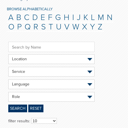
BROWSE ALPHABETICALLY
A
B
C
D
E
F
G
H
I
J
K
L
M
N
O
P
Q
R
S
T
U
V
W
X
Y
Z
Location
Service
Language
Role
SEARCH
RESET
filter results: