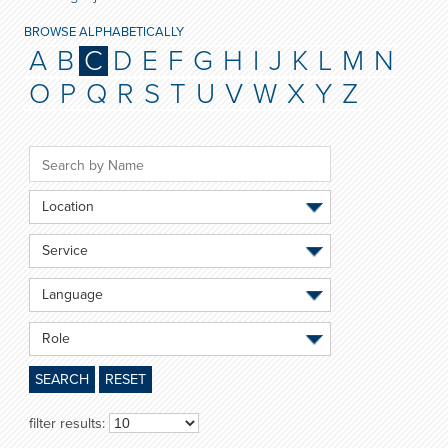
BROWSE ALPHABETICALLY
A
B
C
D
E
F
G
H
I
J
K
L
M
N
O
P
Q
R
S
T
U
V
W
X
Y
Z
Location
Service
Language
Role
SEARCH
RESET
filter results: