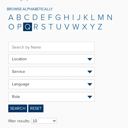
BROWSE ALPHABETICALLY
A
B
C
D
E
F
G
H
I
J
K
L
M
N
O
P
Q
R
S
T
U
V
W
X
Y
Z
Location
Service
Language
Role
SEARCH
RESET
filter results: