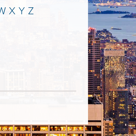
W
X
Y
Z