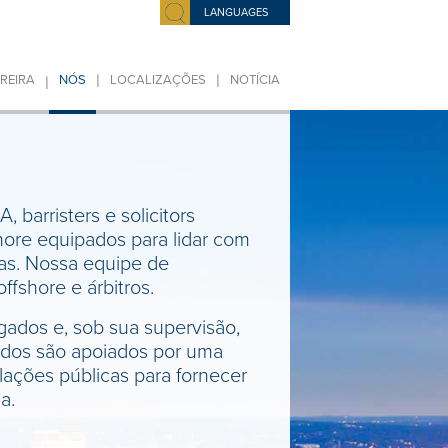
LANGUAGES
|
|
|
REIRA
NÓS
LOCALIZAÇÕES
NOTÍCIA
 barristers e solicitors
hore equipados para lidar com
xas. Nossa equipe de
ffshore e árbitros.
gados e, sob sua supervisão,
ados são apoiados por uma
lações públicas para fornecer
a.