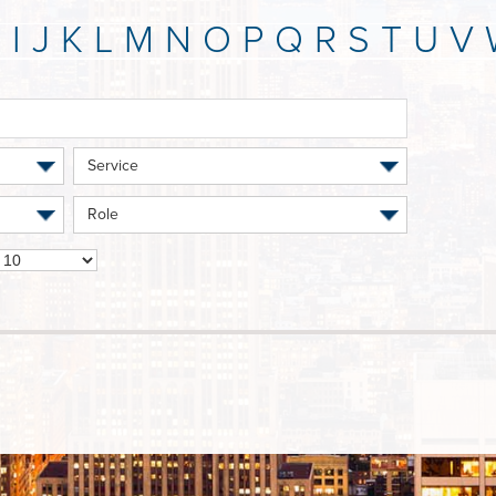
H
I
J
K
L
M
N
O
P
Q
R
S
T
U
V
Service
Role