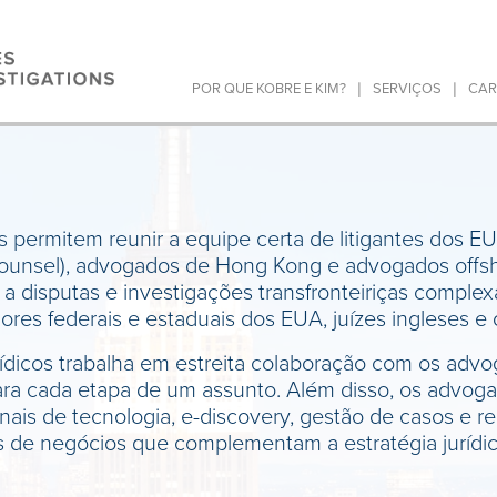
|
|
POR QUE KOBRE E KIM?
SERVIÇOS
CAR
 permitem reunir a equipe certa de litigantes dos EUA,
 Counsel), advogados de Hong Kong e advogados offs
 a disputas e investigações transfronteiriças comple
res federais e estaduais dos EUA, juízes ingleses e o
rídicos trabalha em estreita colaboração com os advo
para cada etapa de um assunto. Além disso, os advog
nais de tecnologia, e-discovery, gestão de casos e re
as de negócios que complementam a estratégia jurídic