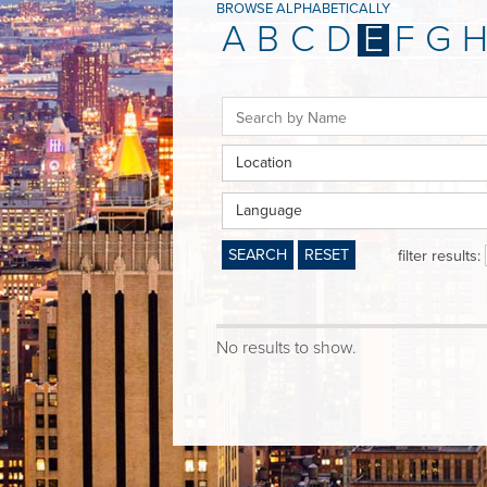
BROWSE ALPHABETICALLY
A
B
C
D
E
F
G
Location
Language
SEARCH
RESET
filter results:
No results to show.