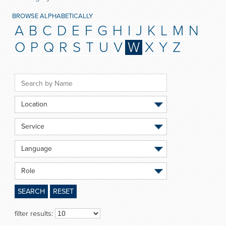
BROWSE ALPHABETICALLY
A
B
C
D
E
F
G
H
I
J
K
L
M
N
O
P
Q
R
S
T
U
V
W
X
Y
Z
Location
Service
Language
Role
SEARCH
RESET
filter results: