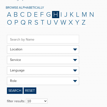
BROWSE ALPHABETICALLY
A
B
C
D
E
F
G
H
I
J
K
L
M
N
O
P
Q
R
S
T
U
V
W
X
Y
Z
Location
Service
Language
Role
SEARCH
RESET
filter results: