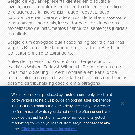
Sergio de Aguiar representa clientes em disputas e
investigações complexas envolvendo diferentes jurisdições
e relacionadas à insolvência, fraude, reestruturação
corporativa e recuperação de ativos. Ele também assessora
empresas multinacionais, investidores e indivíduos com a
monetização de instrumentos financeiros, sentenças judiciais
e arbitrais.
Sergio é um advogado qualificado na Inglaterra e nas Ilhas
Virgens Britânicas. Ele também é registrado no Brasil como
Consultor em Direito Estrangeiro,
Antes de ingressar no Kobre & Kim, Sergio atuou no
escritório Watson, Farley & Williams LLP em Londres e no
Shearman & Sterling LLP em Londres e em Paris, onde
representou uma grande variedade de clientes em disputas
perante os tribunais ingleses e em arbitragens
internacionais. Antes disso, foi advogado na Construtora
Andrade Gutierrez S/A e atuou na equipe de contencioso
We utilize cookies produced by trusted, commonly used third-
do escritório Tozzini Freire Advogados em São Paulo.
party vendors to help us provide an optimal user experience.
This includes cookies that are strictly necessary for website
Qualificações
performance, of which you do not need to offer consent, and
cookies that aid functionality, performance and targeted
Publicações
marketing, to which you can customize your consent at any
time.
Click here for more information.