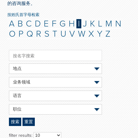
的咨询服务。
按姓氏首字母检索
A
B
C
D
E
F
G
H
I
J
K
L
M
N
O
P
Q
R
S
T
U
V
W
X
Y
Z
地点
业务领域
语言
职位
搜索
重置
filter results: