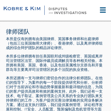
☰
律师团队
本所是仅有的拥有由美国律师、英国事务律师和出庭律师
（包括三位英国御用大律师）、香港律师、以及离岸律师组
成的综合辩护团队的精品诉讼律所。
本所多位律师拥有担任美国联邦或州级检察官、英国或离岸
司法管辖区法官、国际仲裁员或调解员等各种相关经验。本
所拥有美国、英国、香港、以及包括英属维尔京群岛和开曼
群岛等主要离岸司法管辖区的多个法院的执业资格。
本所还拥有一支与律师们密切合作的法律分析师团队。在他
们的指导下，为案件的每一个阶段提供研究和分析。分析师
们对于当前诉讼和市场趋势掌握最新和最详细的信息，为我
们的客户提供高效和有效的案例支持。此外，我们还有一支
技术、电子取证、案例管理及公共关系的专业执行团队来支
持律师们的工作，为客户提供完善法律策略的实用业务解决
方案。通过这支执行团队，我们提供案例管理、诉讼程序发
展和控制、IT安全、人员配置、预算编制及危机管理等方面