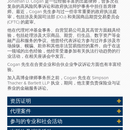
Jonathan D. Cogan 是一位经验丰富的出庭律师，曾多次在
复杂的高风险民事诉讼和政府执法辩护事务中担任首席律
师。最近，Cogan 先生参与过一些非常重要的政府执法庭
审，包括涉及美国司法部 (DOJ) 和美国商品期货交易委员会
(CFTC) 的庭审。
他在代理对冲基金事务、自营贸易公司及其高管方面颇具经
验，包括处理涉及大宗商品、期货、衍生品、数字资产等金
融产品和服务的争议。他曾经代表诉讼方参与过许多涉及市
场操纵、幌骗、欺诈和其他非法贸易指控的案件。由于在这
一领域的出色经验，他经常受邀参加有关执法行动趋势的行
业活动，在相关座谈会中发言。
Cogan 先生在合资企业和合伙企业争议诉讼方面也有丰富经
验。
加入高博金律师事务所之前，Cogan 先生在 Simpson
Thacher & Bartlett LLP 执业，期间，他主要负责保险业与证
券业的金融服务诉讼。
资历证明
代理案件
参与的专业和社会活动