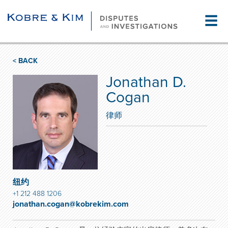
☰
< BACK
Jonathan D.
Cogan
律师
纽约
+1 212 488 1206
jonathan.cogan@kobrekim.com