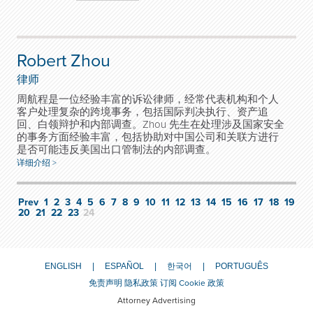
Robert Zhou
律师
周航程是一位经验丰富的诉讼律师，经常代表机构和个人
客户处理复杂的跨境事务，包括国际判决执行、资产追
回、白领辩护和内部调查。Zhou 先生在处理涉及国家安全
的事务方面经验丰富，包括协助对中国公司和关联方进行
是否可能违反美国出口管制法的内部调查。
详细介绍 >
Prev
1
2
3
4
5
6
7
8
9
10
11
12
13
14
15
16
17
18
19
20
21
22
23
24
ENGLISH
ESPAÑOL
한국어
PORTUGUÊS
免责声明
隐私政策
订阅
Cookie 政策
Attorney Advertising