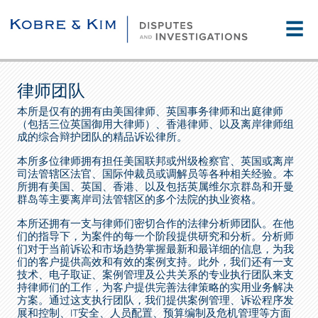
☰
律师团队
本所是仅有的拥有由美国律师、英国事务律师和出庭律师
（包括三位英国御用大律师）、香港律师、以及离岸律师组
成的综合辩护团队的精品诉讼律所。
本所多位律师拥有担任美国联邦或州级检察官、英国或离岸
司法管辖区法官、国际仲裁员或调解员等各种相关经验。本
所拥有美国、英国、香港、以及包括英属维尔京群岛和开曼
群岛等主要离岸司法管辖区的多个法院的执业资格。
本所还拥有一支与律师们密切合作的法律分析师团队。在他
们的指导下，为案件的每一个阶段提供研究和分析。分析师
们对于当前诉讼和市场趋势掌握最新和最详细的信息，为我
们的客户提供高效和有效的案例支持。此外，我们还有一支
技术、电子取证、案例管理及公共关系的专业执行团队来支
持律师们的工作，为客户提供完善法律策略的实用业务解决
方案。通过这支执行团队，我们提供案例管理、诉讼程序发
展和控制、IT安全、人员配置、预算编制及危机管理等方面