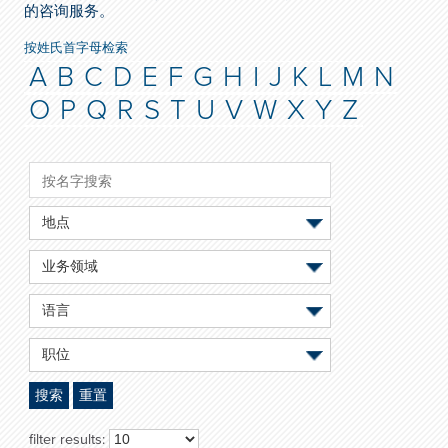
的咨询服务。
按姓氏首字母检索
A
B
C
D
E
F
G
H
I
J
K
L
M
N
O
P
Q
R
S
T
U
V
W
X
Y
Z
地点
业务领域
语言
职位
搜索
重置
filter results: