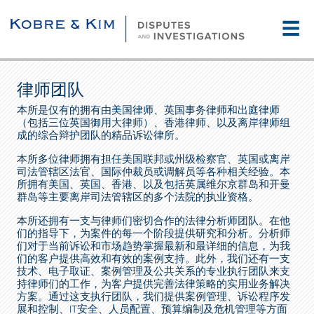
☰
律师团队
本所是仅有的拥有由美国律师、英国事务律师和出庭律师
（包括三位英国御用大律师）、香港律师、以及离岸律师组
成的综合辩护团队的精品诉讼律所。
本所多位律师拥有担任美国联邦或州级检察官、英国或离岸
司法管辖区法官、国际仲裁员或调解员等各种相关经验。本
所拥有美国、英国、香港、以及包括英属维尔京群岛和开曼
群岛等主要离岸司法管辖区的多个法院的执业资格。
本所还拥有一支与律师们密切合作的法律分析师团队。在他
们的指导下，为案件的每一个阶段提供研究和分析。分析师
们对于当前诉讼和市场趋势掌握最新和最详细的信息，为我
们的客户提供高效和有效的案例支持。此外，我们还有一支
技术、电子取证、案例管理及公共关系的专业执行团队来支
持律师们的工作，为客户提供完善法律策略的实用业务解决
方案。通过这支执行团队，我们提供案例管理、诉讼程序发
展和控制、IT安全、人员配置、预算编制及危机管理等方面