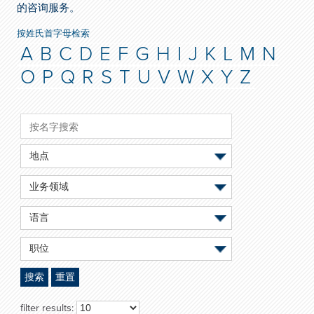
的咨询服务。
按姓氏首字母检索
A
B
C
D
E
F
G
H
I
J
K
L
M
N
O
P
Q
R
S
T
U
V
W
X
Y
Z
地点
业务领域
语言
职位
搜索
重置
filter results: