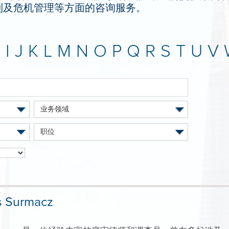
制及危机管理等方面的咨询服务。
H
I
J
K
L
M
N
O
P
Q
R
S
T
U
V
业务领域
职位
s Surmacz