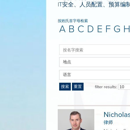
IT安全、人员配置、预算编
按姓氏首字母检索
A
B
C
D
E
F
G
地点
语言
搜索
重置
filter results:
Nichola
律师