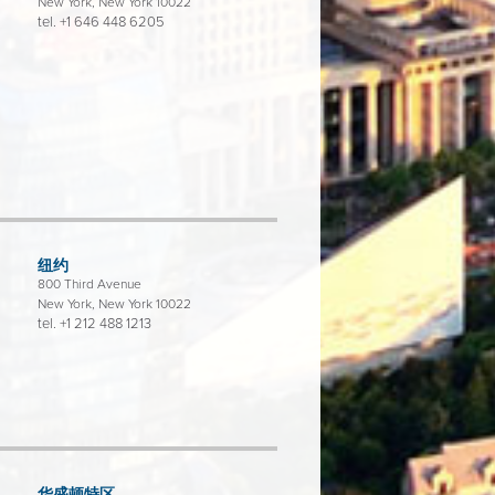
New York, New York 10022
tel.
+1 646 448 6205
纽约
800 Third Avenue
New York, New York 10022
tel.
+1 212 488 1213
华盛顿特区