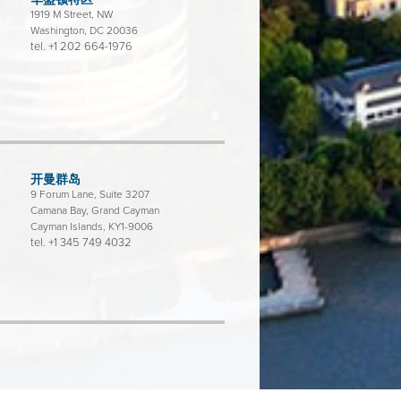
1919 M Street, NW
Washington, DC 20036
tel.
+1 202 664-1976
开曼群岛
9 Forum Lane, Suite 3207
Camana Bay, Grand Cayman
Cayman Islands, KY1-9006
tel.
+1 345 749 4032