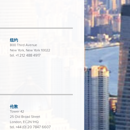
纽约
800 Third Avenue
New York, New York 10022
tel.
+1 212 488 4917
伦敦
Tower 42
25 Old Broad Street
London, EC2N 1HQ
tel.
+44 (0) 20 7847 6607