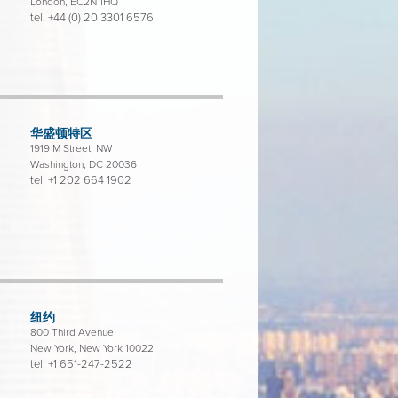
London, EC2N 1HQ
tel.
+44 (0) 20 3301 6576
华盛顿特区
1919 M Street, NW
Washington, DC 20036
tel.
+1 202 664 1902
纽约
800 Third Avenue
New York, New York 10022
tel.
+1 651-247-2522