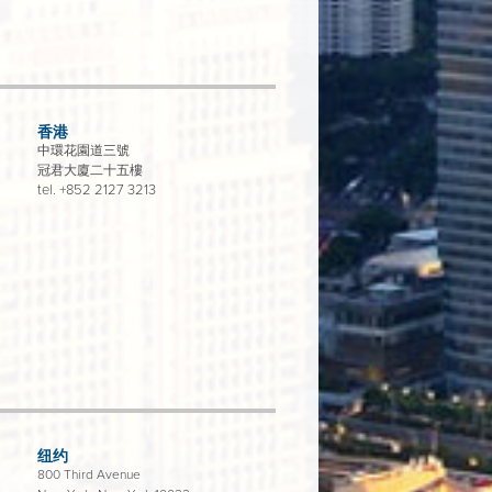
香港
中環花園道三號
冠君大廈二十五樓
tel.
+852 2127 3213
纽约
800 Third Avenue