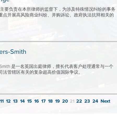
hange 主要负责在本所律师的监督下，为涉及特殊情况纠纷的事务
重点开展高风险商业纠纷、并购诉讼、政府执法抗辩相关的
ers-Smith
yers-Smith 是一名英国出庭律师，擅长代表客户处理通常与一个
司法管辖区有关的复杂超高价值国际争议。
11
12
13
14
15
16
17
18
19
20
21
22
23
24
Next