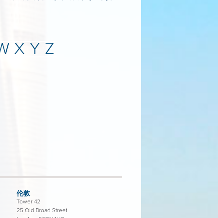
W
X
Y
Z
伦敦
Tower 42
25 Old Broad Street