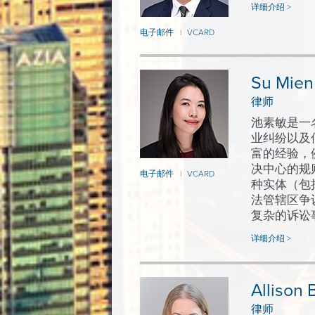
详细介绍 >
电子邮件
VCARD
|
Su Mien
律师
池素敏是一
业纠纷以及
富的经验，
决中心的规
电子邮件
VCARD
|
种实体（包
法管辖区争
复杂的诉讼
详细介绍 >
Allison B
律师