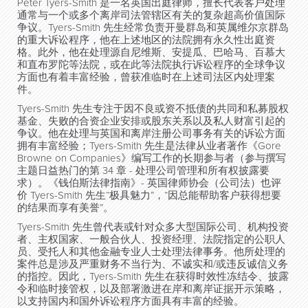
Peter Tyers-Smith 是一名英国出庭律师，擅长代表客户处理
通常与一个或多个离岸司法管辖区有关的复杂超高价值国际
争议。Tyers-Smith 先生经常负责开曼群岛和英属维尔京群岛
的重大诉讼程序，他在上述地区的法院拥有永久性出庭资
格。此外，他在处理源自尼维斯、安提瓜、巴哈马、百慕大
和直布罗陀等法院，或在此等法院执行诉讼程序的全球争议
方面也有着丰富经验，曾获准临时在上述司法区内处理案
件。
Tyers-Smith 先生专注于因不良或资不抵债的共同和私募股权
基金、失败的合资企业安排或股东关系以及私人财富引起的
争议。他在处理与英国和离岸注册公司事务有关的诉讼方面
拥有丰富经验；Tyers-Smith 先生是法律从业者著作《Gore
Browne on Companies》编写工作的长期参与者（参与撰写
主题日益热门的第 34 章 - 处理公司管理和所有权披露要
求）。《钱伯斯法律指南》- 英国律师协会（公司法）也评
价 Tyers-Smith 先生“极具魅力”，“因总能帮助客户获得想要
的结果而享有美誉”。
Tyers-Smith 先生曾代表或针对众多大型国际公司、机构投资
者、主权国家、一般合伙人、投资经理、法院指定的公职人
员、受托人和其他金融专业人士处理法律事务。他所处理的
案件总是涉及严重财务不当行为、不诚实和/或违反诚信义务
的指控。因此，Tyers-Smith 先生在获得时效性冻结令、披露
令和临时接管权，以及部署激进在岸和离岸证据开示策略，
以支持国内和国外诉讼程序方面具有丰富的经验。