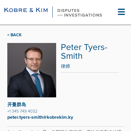
☰
< BACK
Peter Tyers-
Smith
律师
开曼群岛
+1 345 749 4032
peter.tyers-smith@kobrekim.ky