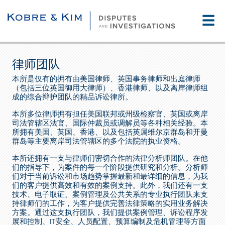
☰
律师团队
本所是仅有的拥有由美国律师、英国事务律师和出庭律师
（包括三位英国御用大律师）、香港律师、以及离岸律师组
成的综合辩护团队的精品诉讼律所。
本所多位律师拥有担任美国联邦或州级检察官、英国或离岸
司法管辖区法官、国际仲裁员或调解员等各种相关经验。本
所拥有美国、英国、香港、以及包括英属维尔京群岛和开曼
群岛等主要离岸司法管辖区的多个法院的执业资格。
本所还拥有一支与律师们密切合作的法律分析师团队。在他
们的指导下，为案件的每一个阶段提供研究和分析。分析师
们对于当前诉讼和市场趋势掌握最新和最详细的信息，为我
们的客户提供高效和有效的案例支持。此外，我们还有一支
技术、电子取证、案例管理及公共关系的专业执行团队来支
持律师们的工作，为客户提供完善法律策略的实用业务解决
方案。通过这支执行团队，我们提供案例管理、诉讼程序发
展和控制、IT安全、人员配置、预算编制及危机管理等方面