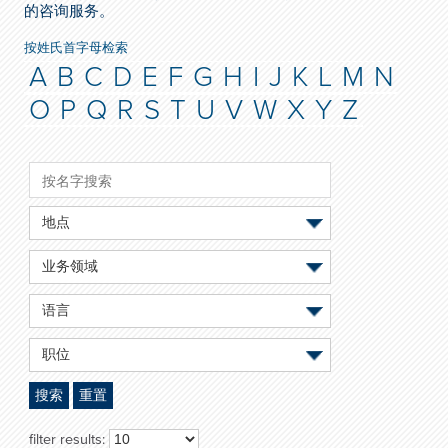
的咨询服务。
按姓氏首字母检索
A
B
C
D
E
F
G
H
I
J
K
L
M
N
O
P
Q
R
S
T
U
V
W
X
Y
Z
地点
业务领域
语言
职位
搜索
重置
filter results: