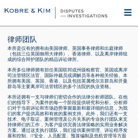
☰
律师团队
本所是仅有的拥有由美国律师、英国事务律师和出庭律师
（包括三位英国御用大律师）、香港律师、以及离岸律师组
成的综合辩护团队的精品诉讼律所。
本所多位律师拥有担任美国联邦或州级检察官、英国或离岸
司法管辖区法官、国际仲裁员或调解员等各种相关经验。本
所拥有美国、英国、香港、以及包括英属维尔京群岛和开曼
群岛等主要离岸司法管辖区的多个法院的执业资格。
本所还拥有一支与律师们密切合作的法律分析师团队。在他
们的指导下，为案件的每一个阶段提供研究和分析。分析师
们对于当前诉讼和市场趋势掌握最新和最详细的信息，为我
们的客户提供高效和有效的案例支持。此外，我们还有一支
技术、电子取证、案例管理及公共关系的专业执行团队来支
持律师们的工作，为客户提供完善法律策略的实用业务解决
方案。通过这支执行团队，我们提供案例管理、诉讼程序发
展和控制、IT安全、人员配置、预算编制及危机管理等方面