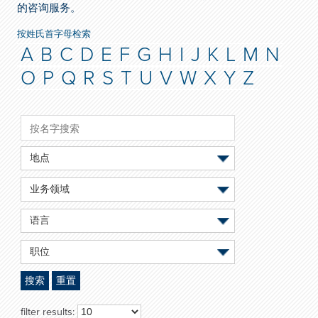
的咨询服务。
按姓氏首字母检索
A
B
C
D
E
F
G
H
I
J
K
L
M
N
O
P
Q
R
S
T
U
V
W
X
Y
Z
地点
业务领域
语言
职位
搜索
重置
filter results: