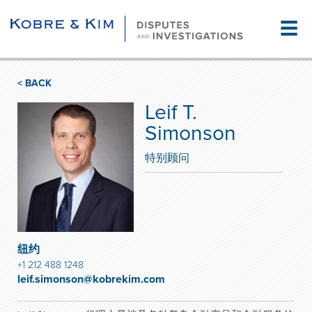
☰
< BACK
Leif T.
Simonson
特别顾问
纽约
+1 212 488 1248
leif.simonson@kobrekim.com