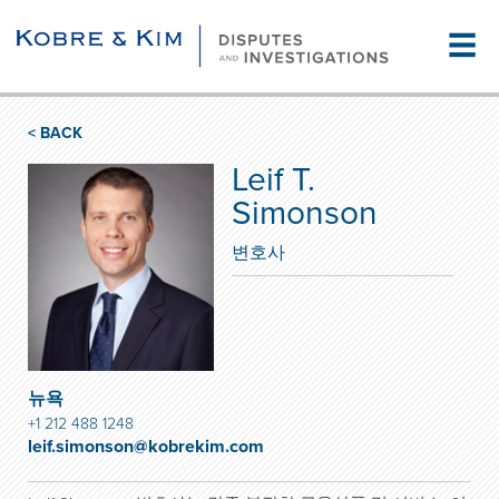
☰
< BACK
Leif T.
Simonson
변호사
뉴욕
+1 212 488 1248
leif.simonson@kobrekim.com