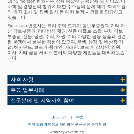
Leif Simonson
변호사는 각종 복잡한 금융상품 및 서비스
,
이
사회 및 경영진의 행위에 대한 주주들의 문제 제기
,
화이트칼
라 범죄 조사 및 집행 절차 등 대형 분쟁 사건들을 담당하고
있습니다.
Simonson
변호사는 특히 주택 모기지 담보부증권과 기타 자
산 담보부증권
,
경매방식 채권
,
신용 디폴트 스왑
,
부채 담보
부증권
,
선물
,
옵션
,
주식
,
채권
,
기타 다양한 금융 상품과 관련
된 분쟁에서 풍부한 경험이 있으며
,
은행
,
상장 및 비상장 기
업
,
헤지펀드
,
브로커-중개인
,
거래인
,
브로커
,
감사인
,
임원
,
이사
,
기타 금융 서비스 분야의 다양한 개인들을 대리해왔습
니다.
자격 사항
주요 업무사례
전문분야 및 지역사회 참여
ENGLISH
中文
면책 조항
개인정보 처리방침
구독 신청
쿠키 방침
Attorney Advertising