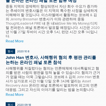
를 논하는 온라인 패널 토론 합류 예정
중동 지역의 경제력이 향상되면서 자산 회수 수요가 증가하
는 추세이며 변호사들은 이 지역의 특수한 사정을 상세하게
이해해야 할 것입니다. 이스라엘에서 활동하는 코브레 & 김
의 Jeremy Bressman 변호사가 이와 관련하여 중동
ThoughtLeaders4 FIRE 내 돈 내놔(Give Me My Money) 디지
털 컨퍼런스 패널 토론에서 발표할 예정입니다. 시간은 2020
년 10월 27일 두바이 시간 오후 5시, 런던 시간 오후 1시입니
다.
Read More
행사
2020 10 8
John Han 변호사, 사해행위 혐의 후 평판 관리를
논하는 온라인 패널 토론 참석
사해행위를 저질렀다는 혐의는 언론매체에 대서특필되고 혐
의를 받은 사람의 평판을 망쳐 놓을 수 있습니다. 혐의가 근거
가 없을 때는 더욱 그렇습니다. 코브레 & 김의 John Han 변호
사가 싱가포르 시간 10월 12일 오후 3시에 열리는 Asset
Recovery Asia 온라인 패널 토론에서 발표하여 피고의 언론
대응법, 그리고 자신의 이야기를 알리는 법을 논의합니다.
Read More
행사
2020 09 18