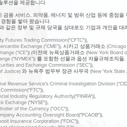
 솔루션을 제공합니다.
히 금융 서비스, 의약품, 에너지 및 방위 산업 등에 중점을
 경험을 쌓아 왔습니다.
과 같은 정부 및 규제 당국을 상대로도 기업과 개인을 
res Trading Commission("CFTC")),
ntile Exchange (“CME”)), 시카고 상품거래소 (Chicago Boa
xchange (“ICE”)) (이전에 뉴욕상품거래소 (New York Boar
 Exchange (“NYMEX”)) 를 포함한 선물과 옵션 자율규제조직들,
ies and Exchange Commission (“SEC”)),
f Justice) 와 뉴욕주 법무부 장관 사무국 (New York State Atto
enue Service’s Criminal Investigation Division (“CID”
mmission("FTC")),
ustry Regulatory Authority("FINRA")),
xchange ("NYSE")),
ller of the Currency ("OCC")),
 Accounting Oversight Board("PCAOB")),
Insurance Corporation ("FDIC")),