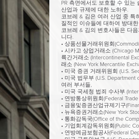
PR 측면에서도 보호할 수 있는
산업과 규제에 대한 노하우.
코브레 & 김은 여러 산업 중 특
질적인 이슈들에 대하여 방대한
코브레 & 김의 변호사들은 다음
니다.
• 상품선물거래위원회(Commodity Futu
• 시카고 상업거래소 (Chicago Merca
륙간거래소 (Intercontinental E
래소 (New York Mercantile
• 미국 증권 거래위원회 (U.S. Securit
• 미국 법무부 (U.S. Department o
여러 부서들,
• 미국 국세청 법죄 수사부 (Internal Rev
• 연방통상위원회(Federal Trade Co
• 금융및증권산업규제기구(Financial Ind
• 뉴욕증권거래소(New York Stock E
• 통화감독국(Office of the Comptro
• 기업회계감독위원회(Public Company
• 연방예금보험공사(Federal Deposit 