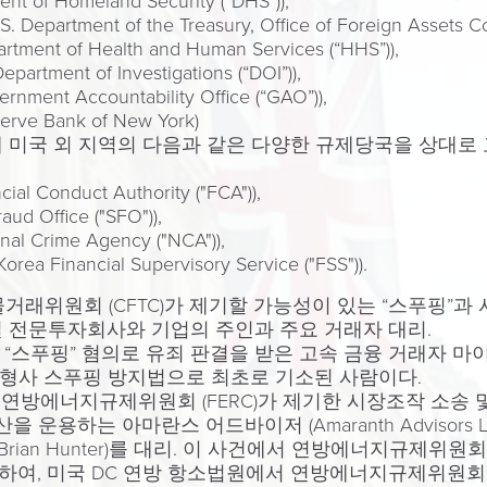
of Homeland Security ("DHS")),
ent of the Treasury, Office of Foreign Assets Cont
t of Health and Human Services (“HHS”)),
tment of Investigations (“DOI”)),
 Accountability Office (“GAO”)),
e Bank of New York)
 미국 외 지역의 다음과 같은 다양한 규제당국을 상대로
onduct Authority ("FCA")),
 Office ("SFO")),
Crime Agency ("NCA")),
a Financial Supervisory Service ("FSS")).
선물거래위원회 (CFTC)가 제기할 가능성이 있는 “스푸핑”
 전문투자회사와 기업의 주인과 주요 거래자 대리.
푸핑” 혐의로 유죄 판결을 받은 고속 금융 거래자 마이클 코시아
방 형사 스푸핑 방지법으로 최초로 기소된 사람이다.
와 연방에너지규제위원회 (FERC)가 제기한 시장조작 소송 
을 운용하는 아마란스 어드바이저 (Amaranth Advisors
Brian Hunter)를 대리. 이 사건에서 연방에너지규제위원회
여, 미국 DC 연방 항소법원에서 연방에너지규제위원회 (F