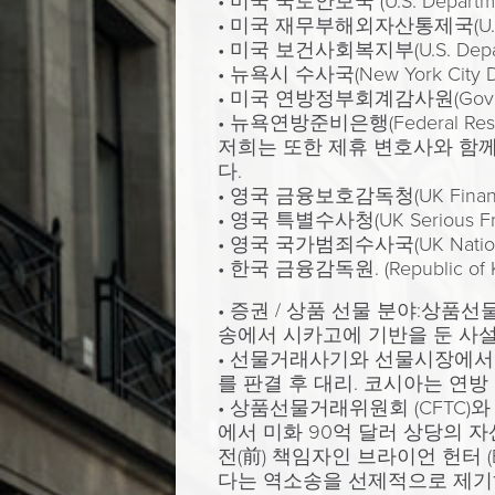
• 미국 국토안보국 (U.S. Department 
• 미국 재무부해외자산통제국(U.S. Departm
• 미국 보건사회복지부(U.S. Departmen
• 뉴욕시 수사국(New York City Depar
• 미국 연방정부회계감사원(Government
• 뉴욕연방준비은행(Federal Reserv
저희는 또한 제휴 변호사와 함께
다.
• 영국 금융보호감독청(UK Financial C
• 영국 특별수사청(UK Serious Fraud
• 영국 국가범죄수사국(UK National 
• 한국 금융감독원. (Republic of Kore
• 증권 / 상품 선물 분야:상품
송에서 시카고에 기반을 둔 사설
• 선물거래사기와 선물시장에서 “스
를 판결 후 대리. 코시아는 연
• 상품선물거래위원회 (CFTC)
에서 미화 90억 달러 상당의 자산
전(前) 책임자인 브라이언 헌터 (
다는 역소송을 선제적으로 제기하