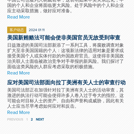
中国公司也被列入制裁名单，这表明如果中美关系恶化，中
国的个人和企业将面临更大风险。处于风险中的个人和企业
应主动采取措施，做好应对准备。
Read More
客户动态
2024 01 11
美国新贿赂法可能会使非美国官员无故受到审查
日益激进的美国司法部新添了一系列工具，将腐败调查对象
扩大至非美国国籍的个人：这项新法律的适用对象是要求或
接受美国个人或实体付款的外国政府官员。这使得非美国政
治关联人士面临被政治竞争对手举报的新风险。我们探讨了
面临这类风险的人群应考虑采取的积极措施。
Read More
应对美国司法部面向拉丁美洲有关人士的审查行动
美国司法部正在加强针对拉丁美洲有关人士的活动审查，其
激进的执法行动可能会使得许多人卷入过于夸大的指控。这
可能会对目标人士的资产、自由和声誉构成威胁，因此有关
人士应当尽早考虑如何应对和反击。
Read More
PREVIOUS
1
2
NEXT