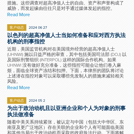
措施。这些调查对超高净值人士的自由、资产和声誉构成了
威胁，而发起缘由往往只是对手通过媒体发起的指控。
Read More
客户动态
2024 06 27
以色列的超高净值人士当如何准备和应对西方执法
机构的刑事指控
近期，美国监管机构对在美国境外经营的超高净值人士
(UHNWI) 施以日益严格的审查，其中包括美国司法部 (DOJ) 以
及国际刑警组织 (INTERPOL) 这样的国际合作机构。如果
UHNWI 没有做好充分准备，这些指控可能会让他们卷入麻
烦，面临全球资产冻结和扣押。下面，本律所的团队将讨论
上述潜在指控对象可以采取哪些先发制人的措施来减轻相关
风险。
Read More
客户动态
2024 05 2
为出于政治动机且以亚洲企业和个人为对象的刑事
执法做准备
随着中美关系持续紧张，被认定与中国（包括大中华区、东
南亚及更广泛地区）存在关联的企业和个人有可能面临美国
和其他当局出于政治动机而采取的政府执法行动。下面将解