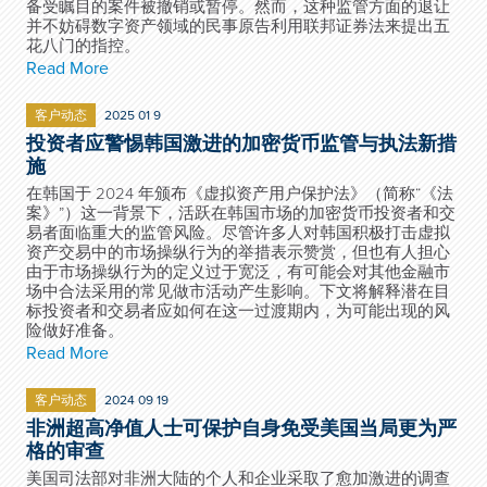
备受瞩目的案件被撤销或暂停。然而，这种监管方面的退让
并不妨碍数字资产领域的民事原告利用联邦证券法来提出五
花八门的指控。
Read More
客户动态
2025 01 9
投资者应警惕韩国激进的加密货币监管与执法新措
施
在韩国于 2024 年颁布《虚拟资产用户保护法》（简称“《法
案》”）这一背景下，活跃在韩国市场的加密货币投资者和交
易者面临重大的监管风险。尽管许多人对韩国积极打击虚拟
资产交易中的市场操纵行为的举措表示赞赏，但也有人担心
由于市场操纵行为的定义过于宽泛，有可能会对其他金融市
场中合法采用的常见做市活动产生影响。下文将解释潜在目
标投资者和交易者应如何在这一过渡期内，为可能出现的风
险做好准备。
Read More
客户动态
2024 09 19
非洲超高净值人士可保护自身免受美国当局更为严
格的审查
美国司法部对非洲大陆的个人和企业采取了愈加激进的调查