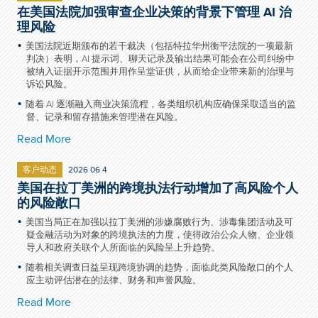
在美国法院加强审查企业决策的背景下管理 AI 治
理风险
美国法院近期颁布的若干裁决（包括特拉华州衡平法院的一项最新
判决）表明，AI 提示词、聊天记录及输出结果可能会在公司纠纷中
被纳入证据开示范围并用作呈堂证供，从而给企业带来新的治理与
诉讼风险。
随着 AI 逐渐融入商业决策流程，各类组织机构应确保采取适当的监
督、记录和留存措施来管理潜在风险。
Read More
客户动态
2026 06 4
美国在拉丁美洲的跨境执法行动增加了高风险个人
的风险敞口
美国当局正在加强以拉丁美洲的涉嫌腐败行为、涉毒集团活动及可
疑金融活动为对象的跨境执法的力度，使得政治公众人物、企业领
导人和政府关联个人所面临的风险呈上升趋势。
随着相关调查日益呈现跨境协调的趋势，面临此类风险敞口的个人
应主动评估潜在的法律、财务和声誉风险。
Read More