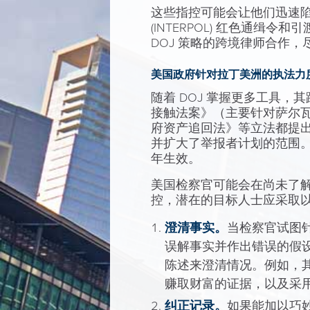
这些指控可能会让他们迅速
(INTERPOL) 红色通
DOJ 策略的跨境律师合作
美国政府针对拉丁美洲的执法力
随着 DOJ 掌握更多工具
接触法案》（主要针对萨尔
府资产追回法》等立法都提
并扩大了举报者计划的范围。美国
年生效。
美国检察官可能会在尚未了
控，潜在的目标人士应采取
澄清事实。
当检察官试图
误解事实并作出错误的假
陈述来澄清情况。例如，
赚取财富的证据，以及采
纠正记录。
如果能加以巧