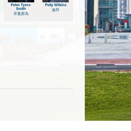
Peter Tyers-
Polly Wilkins
Smith
迪拜
开曼群岛