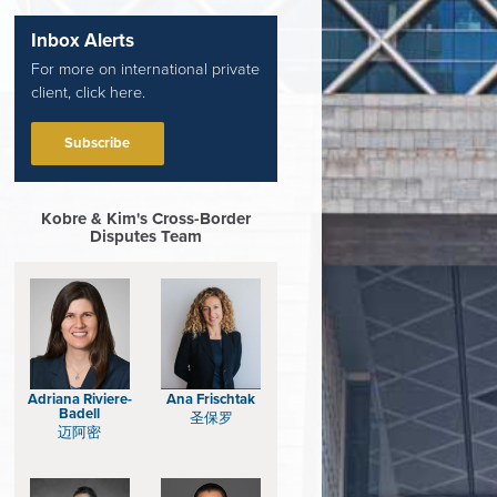
Inbox Alerts
For more on international private
client, click here.
Subscribe
Kobre & Kim's Cross-Border
Disputes Team
Adriana Riviere-
Ana Frischtak
Badell
圣保罗
迈阿密