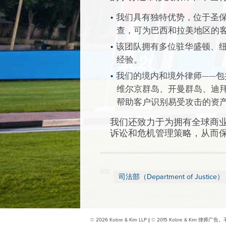
我们具有独特优势，位于圣
查，可为巴西和拉美地区的
该团队拥有多位驻华盛顿、
经验。
我们的境内和境外律师——
维尔京群岛、开曼群岛、迪
帮助客户识别易受攻击的资
我们还致力于为拥有全球商业利
诉讼和危机管理策略，从而
司法部（Department of Justice）
© 2026 Kobre & Kim LLP
|
© 2015 Kobre & Kim
律师广告。