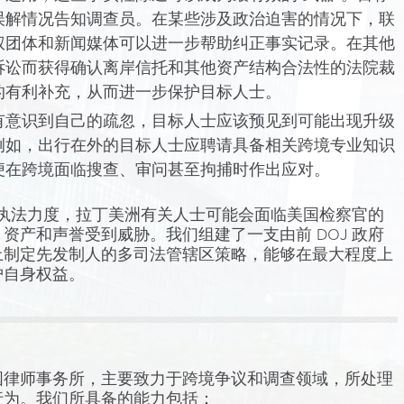
误解情况告知调查员。在某些涉及政治迫害的情况下，联
权团体和新闻媒体可以进一步帮助纠正事实记录。在其他
诉讼而获得确认离岸信托和其他资产结构合法性的法院裁
的有利补充，从而进一步保护目标人士。
有意识到自己的疏忽，目标人士应该预见到可能出现升级
例如，出行在外的目标人士应聘请具备相关跨境专业知识
便在跨境面临搜查、审问甚至拘捕时作出应对。
跨境执法力度，拉丁美洲有关人士可能会面临美国检察官的
资产和声誉受到威胁。我们组建了一支由前 DOJ 政府
上制定先发制人的多司法管辖区策略，能够在最大程度上
护自身权益。
国律师事务所，主要致力于跨境争议和调查领域，所处理
行为。我们所具备的能力包括：