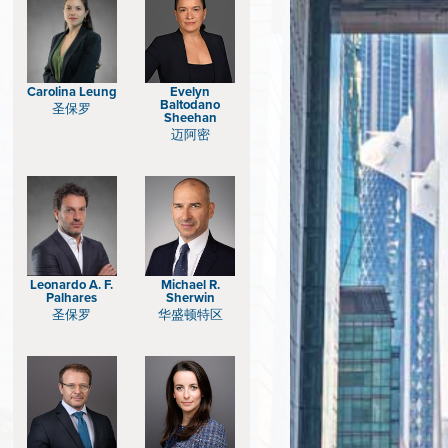
Carolina Leung
Evelyn
Baltodano
圣保罗
Sheehan
迈阿密
Michael R.
Leonardo A. F.
Sherwin
Palhares
华盛顿特区
圣保罗