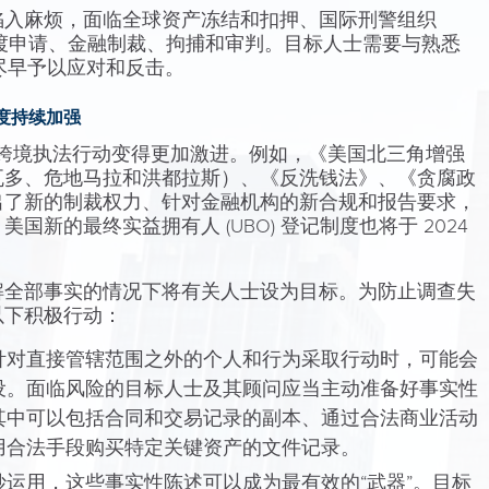
陷入麻烦，面临全球资产冻结和扣押、国际刑警组织
缉令和引渡申请、金融制裁、拘捕和审判。目标人士需要与熟悉
，尽早予以应对和反击。
度持续加强
，其跨境执法行动变得更加激进。例如，《美国北三角增强
瓦多、危地马拉和洪都拉斯）、《反洗钱法》、《贪腐政
出了新的制裁权力、针对金融机构的新合规和报告要求，
新的最终实益拥有人 (UBO) 登记制度也将于 2024
解全部事实的情况下将有关人士设为目标。为防止调查失
以下积极行动：
针对直接管辖范围之外的个人和行为采取行动时，可能会
设。面临风险的目标人士及其顾问应当主动准备好事实性
其中可以包括合同和交易记录的副本、通过合法商业活动
用合法手段购买特定关键资产的文件记录。
妙运用，这些事实性陈述可以成为最有效的“武器”。目标