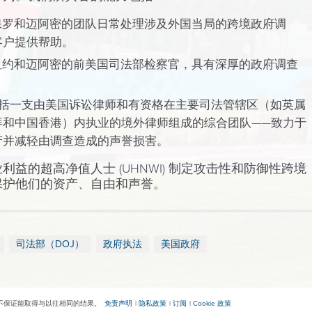
保罗和迈阿密的团队日常处理涉及外国当局的跨境政府调
客户提供帮助。
纽约和迈阿密的前美国司法部检察官，具有深厚的政府调查
包括一支由美国诉讼律师和有资格在主要司法管辖区（如英属
拜和中国香港）内执业的境外律师组成的综合团队——致力于
产并减轻由调查造成的声誉损害。
益的超高净值人士 (UHNWI) 制定攻击性和防御性跨境
保护他们的资产、自由和声誉。
司法部（DOJ）
政府执法
美国政府
不保证能取得与以往相同的结果。
免责声明
隐私政策
订阅
Cookie 政策