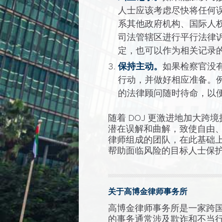
人士应该考虑尽快将任何
系其他政府机构、国际人
司法管辖区进行平行法律
定，也可以作为相关记录
保持主动。
如果检察官没
行动，并做好相应准备。
的法律顾问随时待命，以
随着 DOJ 更激进地加大
潜在误解和曲解，致使自由、
律师组成的团队，在此基础
帮助面临风险的目标人士保
关于高博金律师事务所
高博金律师事务所是一家跨
的事务通常涉及欺诈和不当