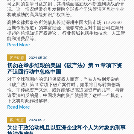
司之间的竞争日益加剧，其持续面临底线不断遭到挑战的情
况。这一情况经常会引发横跨全球多个司法管辖区且对企业
构成威胁的高风险知识产权纠纷。
高博金律师事务所凭借其长期深耕中国大陆市场（Law360
近期作出报道）的丰富经验，能够有效应对中国公司在海外
提起的跨境知识产权诉讼， 行业领域包括生物技术、人工智
能和消费品等。
Read More
客户动态
2024 05 30
切勿在举步维艰的美国《破产法》第 11 章项下资
产追回行动中忽略中国
对于全球范围内的无担保债权人而言，当卷入特别复杂的
《破产法》第 11 章项下破产案件时，如果将目标转向创新
性、非传统资产来源，或许能够提高追回资产的几率。与普
遍看法相反的是，中国境内的资产就提供了这样一个机会，
下文将对此作出解释。
Read More
客户动态
2024 05 2
为出于政治动机且以亚洲企业和个人为对象的刑事