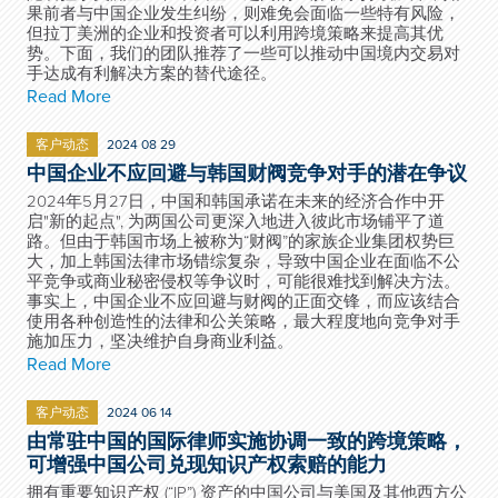
果前者与中国企业发生纠纷，则难免会面临一些特有风险，
但拉丁美洲的企业和投资者可以利用跨境策略来提高其优
势。下面，我们的团队推荐了一些可以推动中国境内交易对
手达成有利解决方案的替代途径。
Read More
客户动态
2024 08 29
中国企业不应回避与韩国财阀竞争对手的潜在争议
2024年5月27日，中国和韩国承诺在未来的经济合作中开
启"新的起点", 为两国公司更深入地进入彼此市场铺平了道
路。但由于韩国市场上被称为“财阀”的家族企业集团权势巨
大，加上韩国法律市场错综复杂，导致中国企业在面临不公
平竞争或商业秘密侵权等争议时，可能很难找到解决方法。
事实上，中国企业不应回避与财阀的正面交锋，而应该结合
使用各种创造性的法律和公关策略，最大程度地向竞争对手
施加压力，坚决维护自身商业利益。
Read More
客户动态
2024 06 14
由常驻中国的国际律师实施协调一致的跨境策略，
可增强中国公司兑现知识产权索赔的能力
拥有重要知识产权 (“IP”) 资产的中国公司与美国及其他西方公