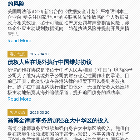
的风险
美国司法部 (DOJ) 新出台的《数据安全计划》严格限制本土
企业向“受关注国家/地区”的关联实体传输敏感的个人数据及
政府相关数据。鉴于可能面临严厉处罚与声誉损害风险，涉
华企业应主动规划数据流向、防范执法风险并提前开展舆情
管理。
Read More
客户动态
2025 04 10
债权人应在境外执行中国维好协议
所谓的维好协议是指位于中华人民共和国（“中国”）境内的母
公司为了维持其境外子公司的财务稳定性而作出的承诺。目
前已证实，此类协议在香港法律的框架下可以得到有效执
行。除了在中国境内执行维好协议外，无担保债权人还应积
极主动地拓宽其海外追偿渠道，提升追回债务的成功率。
Read More
客户动态
2025 03 20
高博金律师事务所加强在大中华区的投入
高博金律师事务所继续加强自身在大中华区的投入。凭借自
身在跨境争议领域积累的丰富专业知识，本事务所在大中华
区的业务需求量获得显著提高，增长版块主要包括国际资产