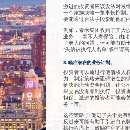
激进的投资者应该设法对最
一个家族或唯一董事长控制
要能通过合法手段影响他们
例如，泰禾集团收购了其大
业务——泰禾人寿保险，由
了更大的问题，但可能有助
“失信被执行人名单”或申请
3. 瞄准潜在的业务计划。
投资者可以通过行使债权人
力。制定策略来阻碍潜在的
解决的流动资金问题，让公
果交易没有顺利执行，投资者
担保。激进的投资者可能会
务上市。
这些策略 (1) 促进了关于
反过来可能有助于引进白衣骑
执行程序上，鼓励有利的和