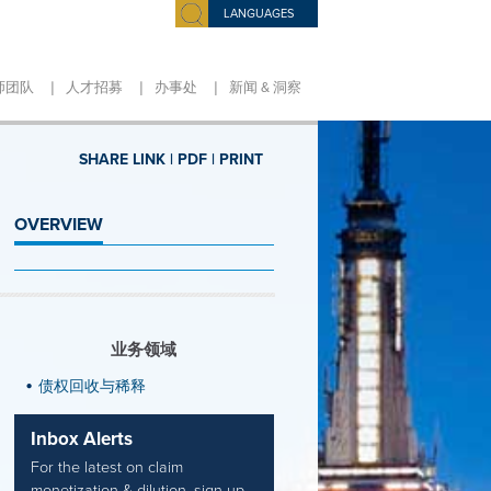
LANGUAGES
|
|
|
师团队
人才招募
办事处
新闻 & 洞察
SHARE LINK |
PDF |
PRINT
OVERVIEW
业务领域
债权回收与稀释
Inbox Alerts
For the latest on claim
monetization & dilution, sign up