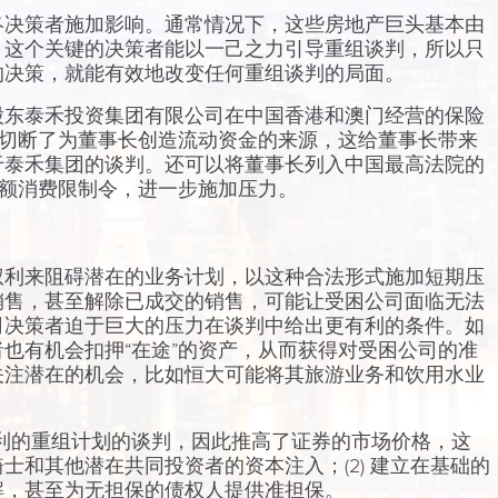
终决策者施加影响。通常情况下，这些房地产巨头基本由
。这个关键的决策者能以一己之力引导重组谈判，所以只
的决策，就能有效地改变任何重组谈判的局面。
股东泰禾投资集团有限公司在中国香港和澳门经营的保险
此切断了为董事长创造流动资金的来源，这给董事长带来
于泰禾集团的谈判。还可以将董事长列入中国最高法院的
高额消费限制令，进一步施加压力。
权利来阻碍潜在的业务计划，以这种合法形式施加短期压
销售，甚至解除已成交的销售，可能让受困公司面临无法
司决策者迫于巨大的压力在谈判中给出更有利的条件。如
也有机会扣押“在途”的资产，从而获得对受困公司的准
关注潜在的机会，比如恒大可能将其旅游业务和饮用水业
更有利的重组计划的谈判，因此推高了证券的市场价格，这
士和其他潜在共同投资者的资本注入；(2) 建立在基础的
解，甚至为无担保的债权人提供准担保。