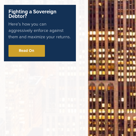
Fighting a Sovereign
Debtor?
Here's how you can
aggressively enforce against
them and maximize your returns.
Read On