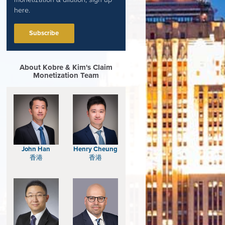
here.
Subscribe
About Kobre & Kim's Claim
Monetization Team
John Han
Henry Cheung
香港
香港