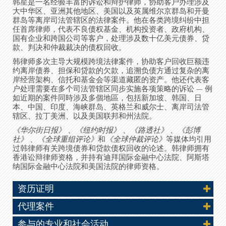
韩星是一名经验丰富的诉讼和辩护律师，协助客户办理涉及
大中华区、亚洲其他地区、美国以及英属维尔京群岛和开曼
群岛等离岸司法管辖区的法律案件。他在各类跨境纠纷中担
任首席律师，代表不良债权基金、机构投资者、政府机构、
国有企业和跨国公司等客户，处理涉及数十亿美元债券、贷
款、判决和仲裁裁决的债权回收。
韩律师多次主导大规模跨境法律案件，协助客户回收巨额违
约离岸债券、担保和贷款的欠款，追溯负债方通过复杂的离
岸经营架构、信托和基金会等渠道藏匿的资产。他还代表客
户处理需要在多个司法管辖区同步实施各项策略的诉讼 — 例
如近期的案件同時涉及多個地區，包括新加坡、韩国、日
本、中国、印度、海峡群岛、英格兰和威尔士、离岸司法管
辖区、拉丁美洲、以及美国联邦和州法院。
《华尔街日报》
、
《纽约时报》
、
《路透社》
、
《彭博
社》
、
《全球重组评论》
和
《全球仲裁评论》
等媒体均引用
过韩律师有关跨境债券和贷款债权回收的论述。韩律师拥有
香港讼辩律师资格，并持有迪拜国际金融中心法院、阿斯塔
纳国际金融中心法院和美国法院的律师资格。
资历证明
代理案件
参与的专业和社会活动