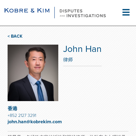
☰
< BACK
John Han
律师
香港
+852 2127 3291
john.han@kobrekim.com