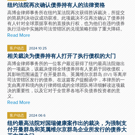
纽约法院再次确认债券持有人的法律资格
高博金律师事务所在纽约某法院再次获得胜诉裁决，所提交
的简易判决动议成功获准。此项裁决不仅再次确认了债券持
有人针对全球票据享有的直接执行权，也为他们在违约债券
执行活动中实施跨司法管辖区的兑现策略扫除了重大障碍。
Read More
客户动态
2024 10 25
相关裁决为债券持有人打开了执行债权的大门
高博金律师事务所的一位客户最近获得了纽约最高法院做出
的一项裁决，该裁决使得全球债券持有人更易于回收债权，
其影响范围涵盖了在开曼群岛、英属维尔京群岛 (BVI) 等离岸
司法管辖区发行的债券。在这篇客户提醒函中，本律所的一
支由离岸和境内执行律师组成的全球团队将详细解读这项裁
决的重要性，以及它对于全世界各地不良债券投资者的意
义。
Read More
客户动态
2024 06 6
纽约最高法院对国瑞健康案作出的裁决，为强制支
付开曼群岛和英属维尔京群岛企业所发行的债券大