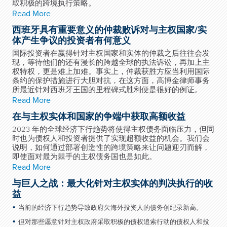
取积极的跨境执行策略。
Read More
西班牙具有重要意义的仲裁败诉对与主权国家/实
体产生争议的投资者有何意义
国际投资者在赢得针对主权国家和实体的仲裁之后往往会发
现，等待他们的还有漫长的跨越全球的执法诉讼，再加上主
权特权，更是难上加难。事实上，仲裁获胜方应当利用国际
条约的保护措施进行大胆对抗，在这方面，高博金律师事务
所最近针对西班牙王国的里程碑式胜利便是很好的例证。
Read More
在与主权实体和国家的争端中获取高额收益
2023 年的全球经济下行趋势将使得主权债务面临压力，但同
时也为债权人和投资者提供了实现超额收益的机会。我们会
说明，如何通过部署创造性的跨境策略来让问题迎刃而解，
即使面对最为棘手的主权债务国也是如此。
Read More
与巨人之战：最大化针对主权实体的判决执行的收
益
当前的经济下行趋势导致政府欠海外投资人的债务创纪录新高。
但对那些愿意针对主权政府采取积极的债权追索行动的债权人和投