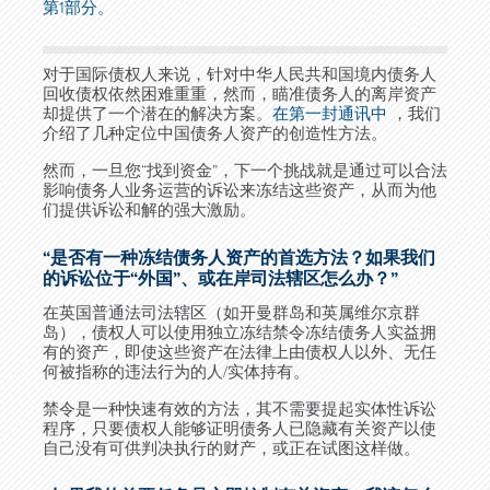
第1部分。
对于国际债权人来说，针对中华人民共和国境内债务人
回收债权依然困难重重，然而，瞄准债务人的离岸资产
却提供了一个潜在的解决方案。
在第一封通讯中
，我们
介绍了几种定位中国债务人资产的创造性方法。
然而，一旦您“找到资金”，下一个挑战就是通过可以合法
影响债务人业务运营的诉讼来冻结这些资产，从而为他
们提供诉讼和解的强大激励。
“是否有一种冻结债务人资产的首选方法？如果我们
的诉讼位于“外国”、或在岸司法辖区怎么办？”
在英国普通法司法辖区（如开曼群岛和英属维尔京群
岛），债权人可以使用独立冻结禁令冻结债务人实益拥
有的资产，即使这些资产在法律上由债权人以外、无任
何被指称的违法行为的人/实体持有。
禁令是一种快速有效的方法，其不需要提起实体性诉讼
程序，只要债权人能够证明债务人已隐藏有关资产以使
自己没有可供判决执行的财产，或正在试图这样做。