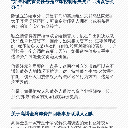
“如果我的首要任务是立即控制有关资产，我该怎么
办？”
除独立冻结令外，开曼群岛和英属维尔京群岛法院还扩
大了其管辖权范围，可命令对债务人拥有（或实益拥
有）的资产实行独立接管。
独立接管将资产控制权交给接管人，以在作出判决或裁
决前保全此等资产。因此，如果相关资产a）需要管理或
b）赋予债务人某些权利（例如股票所附的投票权），这
可能是一个合适的选项，因为，如果留在债务人手中，
这些资产可能会变得毫无价值。
值得注意的重要的一点是，这两个独立选项都可以在不
通知债务人的情况下推进。这一特性能产生“突袭效果”，
在阻止债务人阻挠债权人合法诉讼的行为方面，这是至
关重要的。
但是，如果债权人和债务人通过合资企业捆绑在一起，
那么“扣划”资金的复杂程度就会更高。
关于高博金离岸资产回收事务联系人团队
高博金是一家专注于争议解决与调查的无利益冲突Am