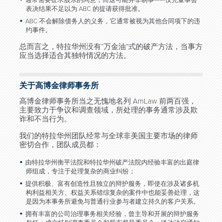
通常需要征求股东的同意，而这可能并非易事——仅凭董事会
表决结果不足以为 ABC 的提请获得批准。
ABC 不会解除债务人的义务，它通常被视为其他合同项下的违
约事件。
总而言之，特拉华州没有“万金油”式的破产方法，当事方
应当选择适合其独特情况的方法。
关于高博金律师事务所
高博金律师事务所当之无愧地名列 AmLaw 前两百强，
主要致力于争议和调查领域，所处理的事务通常涉及欺
诈和不当行为。
我们的特拉华州团队经常与全球非美国主要市场的律师
密切合作，团队成员都：
由特拉华州衡平法院和特拉华州破产法院内经验丰富的出庭律
师组成，专注于处理复杂的商业纠纷；
提供积极、富有创造性且独立的辩护服务，即使在涉及诸多机
构利益相关方、权益关系错综复杂的案件中也能妥善处理，这
是因为本事务所避免与普通行业参与者建立持久的客户关系。
拥有丰富的公司治理事务相关经验，曾主导和开展的辩护服务