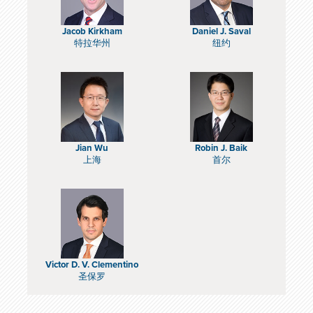
Jacob Kirkham
Daniel J. Saval
特拉华州
纽约
Jian Wu
Robin J. Baik
上海
首尔
Victor D. V. Clementino
圣保罗