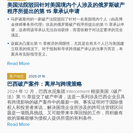
美国法院驳回针对美国境内个人涉及的俄罗斯破产
程序所提出的第 15 章承认申请
马萨诸塞州的一家破产法院驳回了针对一名美国境内个人（由高博
金律师事务所代理）涉及的俄罗斯破产程序所提出的第 15 章承认申
请，这表明该等承认无法自动获得，而需依赖于对法定要求的完全
满足。
该裁决凸显出第 15 章救济的局限性，尤其是在有关个人已与美国建
立联系的情况下。对于抵制和寻求跨境破产承认的当事方而言，本
案具有实际指导意义。
Read More
客户动态
2025 01 16
巴西破产案件：离岸与跨境策略
2024 年 12 月，巴西水泥集团 Intercement 根据美国《破产
法》第 15 章提交了破产申请，这是一系列涉及巴西企业且具
有跨境影响的破产案件中的最新一例。事实证明对于国际债
权人和投资者来说，解决困境企业所涉及的跨司法管辖区问
题是一项既具挑战、又可能带来丰厚回报的工作，而积极有
效的策略能够为债权人提供所需的有利条件。
Read More