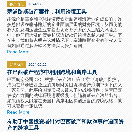
客户动态
2024 10 3
塞浦路斯破产案件：利用跨境工具
能源价格高企和全球经济疲软对航运和海运业造成影响，许
多总部设在塞浦路斯的企业面临严重的财务困境，从而使债
权人以及与这些企业有着密切财务关系的人士陷入风险之
中，他们所涉及的债券和双边贷款违约情况越来越严重。下
文中，我们将说明在这种情况下，塞浦路斯企业的债权人应
当如何通过多管辖区方法实现资产追回。
Read More
客户动态
2024 02 22
在巴西破产程序中利用跨境和离岸工具
巴西航空公司 GOL 根据《破产法》第 11 章申请破产保护，
成为在席卷巴西企业的跨境财务困境和破产浪潮中倒下的又
一家公司。此事给国际债权人带来了挑战和机遇：尽管巴西
在破产方面的法律环境进展缓慢，但随着新破产法的出台，
如果债权人能够在美国和离岸地区实施适当的跨境战略，就
可以获得一定优势。
Read More
有助于中国投资者针对巴西破产和欺诈事件追回资
产的跨境工具