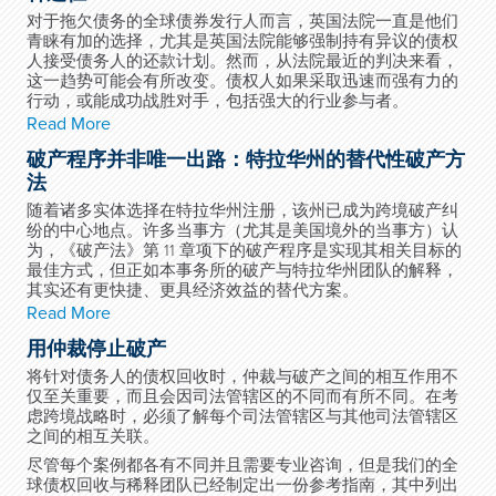
对于拖欠债务的全球债券发行人而言，英国法院一直是他们
青睐有加的选择，尤其是英国法院能够强制持有异议的债权
人接受债务人的还款计划。然而，从法院最近的判决来看，
这一趋势可能会有所改变。债权人如果采取迅速而强有力的
行动，或能成功战胜对手，包括强大的行业参与者。
Read More
破产程序并非唯一出路：特拉华州的替代性破产方
法
随着诸多实体选择在特拉华州注册，该州已成为跨境破产纠
纷的中心地点。许多当事方（尤其是美国境外的当事方）认
为，《破产法》第 11 章项下的破产程序是实现其相关目标的
最佳方式，但正如本事务所的破产与特拉华州团队的解释，
其实还有更快捷、更具经济效益的替代方案。
Read More
用仲裁停止破产
将针对债务人的债权回收时，仲裁与破产之间的相互作用不
仅至关重要，而且会因司法管辖区的不同而有所不同。在考
虑跨境战略时，必须了解每个司法管辖区与其他司法管辖区
之间的相互关联。
尽管每个案例都各有不同并且需要专业咨询，但是我们的全
球债权回收与稀释团队已经制定出一份参考指南，其中列出