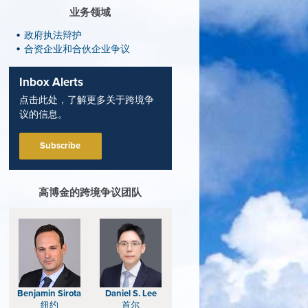
业务领域
政府执法辩护
合资企业和合伙企业争议
Inbox Alerts
点击此处，了解更多关于跨境争
议的信息。
Subscribe
高博金的跨境争议团队
Benjamin Sirota
Daniel S. Lee
纽约
首尔