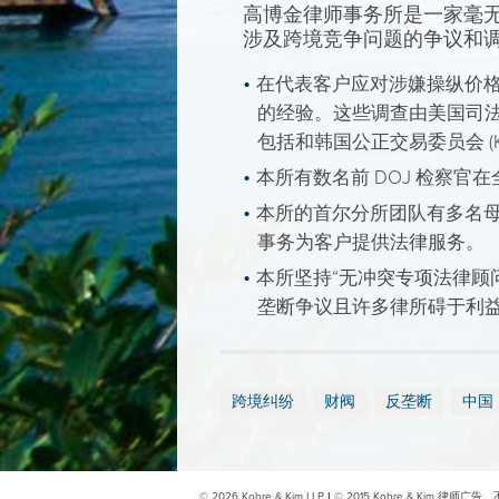
高博金律师事务所是一家毫
涉及跨境竞争问题的争议和
在代表客户应对涉嫌操纵价
的经验。这些调查由美国司法部
包括和韩国公正交易委员会 (K
本所有数名前 DOJ 检察官
本所的首尔分所团队有多名
事务为客户提供法律服务。
本所坚持“无冲突专项法律顾
垄断争议且许多律所碍于利
跨境纠纷
财阀
反垄断
中国
© 2026 Kobre & Kim LLP
|
© 2015 Kobre & Kim
律师广告。