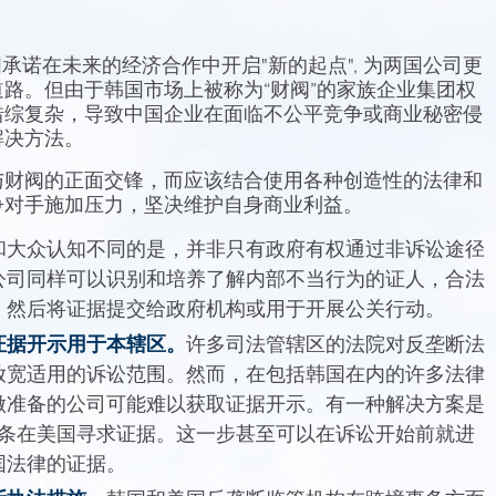
韩国承诺在未来的经济合作中开启"新的起点", 为两国公司更
路。但由于韩国市场上被称为“财阀”的家族企业集团权
错综复杂，导致中国企业在面临不公平竞争或商业秘密侵
解决方法。
与财阀的正面交锋，而应该结合使用各种创造性的法律和
争对手施加压力，坚决维护自身商业利益。
和大众认知不同的是，并非只有政府有权通过非诉讼途径
公司同样可以识别和培养了解内部不当行为的证人，合法
，然后将证据提交给政府机构或用于开展公关行动。
证据开示用于本辖区。
许多司法管辖区的法院对反垄断法
放宽适用的诉讼范围。然而，在包括韩国在内的许多法律
做准备的公司可能难以获取证据开示。有一种解决方案是
82 条在美国寻求证据。这一步甚至可以在诉讼开始前就进
国法律的证据。