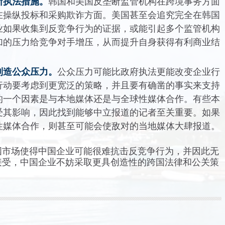
断执法措施。
韩国和美国反垄断监管机构在跨境事务方面
在操纵投标和采购欺诈方面。美国甚至会追究完全在韩国
业如果收集到反竞争行为的证据，或能引起多个监管机构
加的压力给竞争对手增压，从而提升自身获得有利商业结
制造公众压力。
公众压力可能比政府执法更能改变企业行
行动要考虑到更宽泛的策略，并且要有确凿的事实来支持
的一个因素是与本地媒体还是与全球性媒体合作。有些本
受其影响，因此找到能够中立报道的记者至关重要。如果
性媒体合作，则甚至可能会使敌对的当地媒体大肆报道。
国市场使得中国企业可能很难抗击反竞争行为，并因此无
接受，中国企业不妨采取更具创造性的跨国法律和公关策