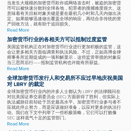
当发生大规模的加密货币欺诈或网络攻击时，被盗的加密货
币可以被快速分散到全球各地，犯罪者的搜捕难度很大。这
意味着有关目标对象关键是要在最初几小时和几天内做出决
定。如果能够迅速做出覆盖全球的响应，再结合非传统的资
产回收方法，就有助于追回损失。
Read More
加密货币行业的各相关方可以抵制过度监管
美国监管机构正在对加密货币行业进行更加积极的监管，这
会让更多相关方面临调查和执法风险。不过，正如高博金律
师事务所近期促成的一项和解显示，这些监管举措的对象应
当三思而后行——抵制监管机构也许能有所获益。
Read More
全球加密货币发行人和交易所不应过早地庆祝美国
对 LBRY 的裁定
全球加密货币行业内的许多人士都认为 LBRY 的法律顾问在
对抗美国证券交易委员会 (SEC) 方面获得了胜利，但实际上
执法威胁目前却处于历史最高水平。加密货币行业参与者不
应就此停止努力，而是应该做好准备，以应对更多的执法行
动。我们在下文中列举了一些积极策略，它们可以打败像
SEC 这样底气十足的监管部门。
Read More