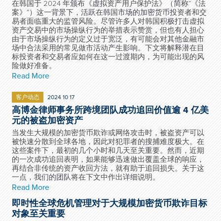
在韩国于 2024 年颁布《虚拟资产用户保护法》（简称“《法
案》”）这一背景下，活跃在韩国市场的加密货币投资者和交
易者面临重大的监管风险。尽管许多人对韩国积极打击虚拟
资产交易中的市场操纵行为的举措表示赞赏，但也有人担心
由于市场操纵行为的定义过于宽泛，有可能会对其他金融市
场中合法采用的常见做市活动产生影响。下文将解释潜在目
标投资者和交易者应如何在这一过渡期内，为可能出现的风
险做好准备。
Read More
客户动态
2024 10 17
高博金律师事务所跨境团队成功追回价值逾 4 亿美
元的被盗加密资产
当发生大规模的加密货币欺诈或网络攻击时，被盗资产可以
被快速分散到全球各地，因此对犯罪者的搜捕难度极大。在
这些案件下，最初的几个小时和几天至关重要。然而，近期
的一次成功追回表明，如果能够迅速做出覆盖全球的响应，
再结合非传统的资产收回方法，就有助于追回损失。关于这
一点，我们的团队将在下文中作出详细说明。
Read More
即时性全球危机管理对于大规模加密货币欺诈目标
对象至关重要