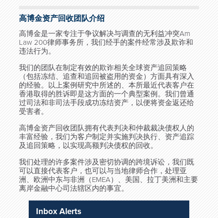
高博金资产回收团队介绍
高博金是一家专注于争议解决与调查的无利益冲突
Am
Law 200
律师事务所，我们经手的案件经常涉及欺诈和
违法行为。
我们的团队在制定有效的欺诈相关全球资产追回策略
（包括冻结、追查和追回被盗用的资金）方面具有深入
的经验。以上案例研究中所述的、本所最近代表客户在
香港取得的胜诉即是这方面的一个典型案例。我们曾通
过司法和非司法手段成功冻结资产，以便将资金返还给
受害者。
高博金资产回收团队拥有代表判决和仲裁裁决债权人的
丰富经验，我们为客户制定并实施判决执行、资产追踪
及追回策略，以实现高额判决债权的回收。
我们处理的许多案件涉及密切协调的跨境诉讼，我们既
可以直接代表客户，也可以与当地律师合作，处理亚
洲、欧洲中东与非洲（
EMEA
）、美国、拉丁美洲和主要
离岸金融中心司法辖区内的事宜。
Inbox Alerts