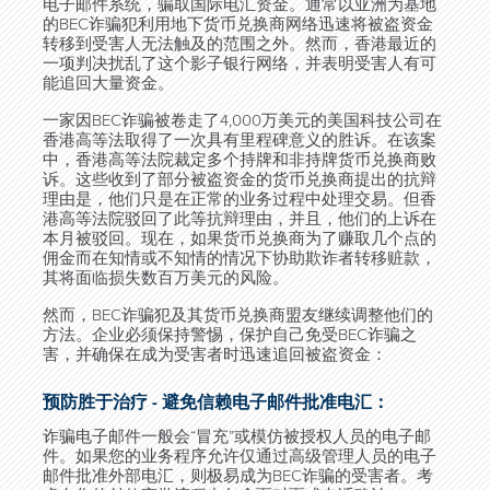
电子邮件系统，骗取国际电汇资金。通常以亚洲为基地
的
BEC
诈骗犯利用地下货币兑换商网络迅速将被盗资金
转移到受害人无法触及的范围之外。然而，香港最近的
一项判决扰乱了这个影子银行网络，并表明受害人有可
能追回大量资金。
一家因
BEC
诈骗被卷走了
4,000
万美元的美国科技公司在
香港高等法取得了一次具有里程碑意义的胜诉。在该案
中，香港高等法院裁定多个持牌和非持牌货币兑换商败
诉。这些收到了部分被盗资金的货币兑换商提出的抗辩
理由是，他们只是在正常的业务过程中处理交易。但香
港高等法院驳回了此等抗辩理由，并且，他们的上诉在
本月被驳回。现在，如果货币兑换商为了赚取几个点的
佣金而在知情或不知情的情况下协助欺诈者转移赃款，
其将面临损失数百万美元的风险。
然而，
BEC
诈骗犯及其货币兑换商盟友继续调整他们的
方法。企业必须保持警惕，保护自己免受
BEC
诈骗之
害，并确保在成为受害者时迅速追回被盗资金：
预防胜于治疗 - 避免信赖电子邮件批准电汇：
诈骗电子邮件一般会“冒充”或模仿被授权人员的电子邮
件。如果您的业务程序允许仅通过高级管理人员的电子
邮件批准外部电汇，则极易成为
BEC
诈骗的受害者。考