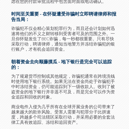
虑在您的付款审批流程中包含面对面或电话确认。
时间至关重要 - 在怀疑遭受诈骗时立即聘请律师和报
告当局：
诈骗犯不仅会精心策划犯罪行为，而且还会计划如何迅
速将他们的不义之财转移到受害者可及的范围之外。一
旦你怀疑发生了
BEC
诈骗，每一秒都很重要。只有尽快
采取行动，聘请律师，通知当地警方并冻结诈骗犯的银
行账户，才有机会追回资金。
朝着资金去向顺藤摸瓜 - 地下银行是完全可以追踪
的：
为了规避货币控制或其他规定，诈骗犯通常在跨境洗钱
时使用地下银行系统。如果无法在资金尚处于诈骗犯手
中时冻结资金，仍可能追踪到下一级收款人。收到了被
盗资金的地下银行并非遥不可及，而是完全可以作为资
金追踪和回收的对象。
商业电件入侵为几乎所有在全球开展业务的公司带来了
越来越大的欺诈风险。受害人需要与犯罪分子比拼速
度，跨越多个司法辖区采取行动，并采用必要的全套法
律工具有效追踪、冻结和追回资产。