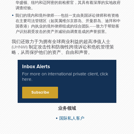
华盛顿、纽约和迈阿密的前检察官，其具有着深厚的实地政府
调查经验。
我们的境内和境外律师——包括一支由美国诉讼律师和有资格
在主要司法管辖区（如英属维尔京群岛、开曼群岛、迪拜和中
国香港）内执业的境外律师组成的综合团队——致力于帮助客
户识别易受攻击的资产并减轻由调查造成的声誉损害。
我们还致力于为拥有全球商业利益的超高净值人士
(UHNWI) 制定攻击性和防御性跨境诉讼和危机管理策
略，从而保护他们的资产、自由和声誉。
Inbox Alerts
For more on international private client, click
here.
Subscribe
业务领域
国际私人客户