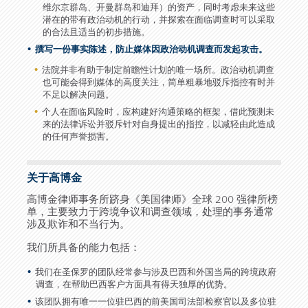
维尔京群岛、开曼群岛和迪拜）的资产，同时考虑未来这些
潜在的带有政治动机的行动，并探索在面临调查时可以采取
的合法且适当的初步措施。
撰写一份事实陈述，防止媒体因政治动机调查而发起攻击。
法院并非有助于制定前瞻性计划的唯一场所。政治动机调查
也可能会得到媒体的高度关注，简单粗暴地驳斥指控有时并
不足以解决问题。
个人在面临风险时，应构建好沟通策略的框架，借此预测未
来的法律诉讼并驳斥针对自身提出的指控，以减轻由此造成
的任何声誉损害。
关于高博金
高博金律师事务所跻身《美国律师》全球 200 强律所榜
单，主要致力于跨境争议和调查领域，处理的事务通常
涉及欺诈和不当行为。
我们所具备的能力包括：
我们在圣保罗的团队经常参与涉及巴西和外国当局的跨境政府
调查，在帮助巴西客户方面具有得天独厚的优势。
该团队拥有唯一一位驻巴西的前美国司法部检察官以及多位驻