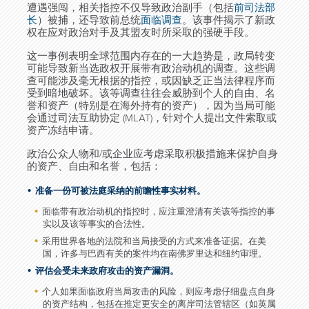
遭遇强闯，相关指控不仅导致政治副手（包括
前司法部
长
）被捕，还导致前总统
面临调查
。该事件揭示了新政
权在应对政治对手及其盟友时所采取的强硬手段。
这一事例表明全球范围内存在的一大趋势是，政局转变
可能导致新当选政权开展带有政治动机的调查。这些调
查可能涉及毫无根据的指控，或因缺乏正当法律程序而
受到暗地破坏。该等调查往往会威胁到个人的自由、名
誉和资产（特别是在海外持有的资产），因为当局可能
会通过司法互助协定 (MLAT)，针对个人提出文件索取或
资产冻结申请。
政治公众人物和/或企业应考虑采取积极措施来保护自身
的资产、自由和名誉，包括：
准备一份可被法庭采纳的前瞻性事实材料。
面临带有政治动机的指控时，应注重澄清有关该等指控的事
实以及该等事实的合法性。
采用世界各地的法院和当局接受的方式来准备证据。在美
国，许多与巴西有关的案件均在南佛罗里达和纽约审理。
评估会受未来政府攻击的资产漏洞。
个人如果面临政府当局攻击的风险，则应考虑仔细盘点自身
的资产结构，包括在推定更安全的离岸司法管辖区（如英属