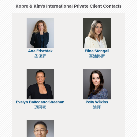
Kobre & Kim's International Private Client Contacts
Ana Frischtak
Elina Sfongali
圣保罗
塞浦路斯
Evelyn Baltodano Sheehan
Polly Wilkins
迈阿密
迪拜