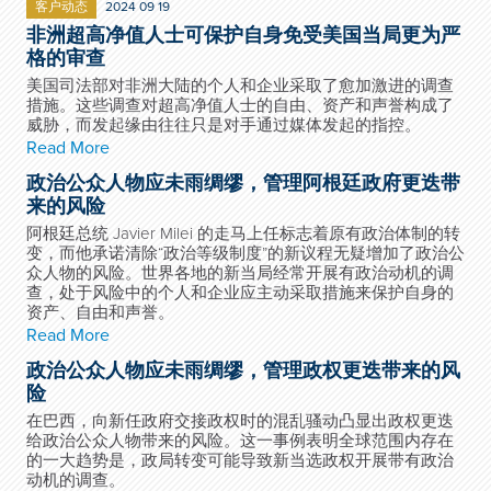
客户动态
2024 09 19
非洲超高净值人士可保护自身免受美国当局更为严
格的审查
美国司法部对非洲大陆的个人和企业采取了愈加激进的调查
措施。这些调查对超高净值人士的自由、资产和声誉构成了
威胁，而发起缘由往往只是对手通过媒体发起的指控。
Read More
政治公众人物应未雨绸缪，管理阿根廷政府更迭带
来的风险
阿根廷总统 Javier Milei 的走马上任标志着原有政治体制的转
变，而他承诺清除“政治等级制度”的新议程无疑增加了政治公
众人物的风险。世界各地的新当局经常开展有政治动机的调
查，处于风险中的个人和企业应主动采取措施来保护自身的
资产、自由和声誉。
Read More
政治公众人物应未雨绸缪，管理政权更迭带来的风
险
在巴西，向新任政府交接政权时的混乱骚动凸显出政权更迭
给政治公众人物带来的风险。这一事例表明全球范围内存在
的一大趋势是，政局转变可能导致新当选政权开展带有政治
动机的调查。