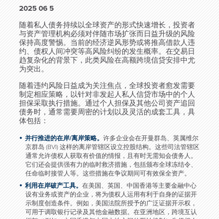
2025 06 5
随着私人债务持续以全球资产的形式快速增长，投资者
与资产管理机构必须对伴随市场扩张而日益升级的风险
保持高度警惕。当前的经济逆风形势或将推高借款人违
约、债权人间冲突等高风险纠纷的发生概率。在交易日
趋复杂化的背景下，此类风险在高额跨境信贷安排中尤
为突出。
随着违约风险日益成为关注焦点，全球投资者愈发需要
制定相应策略，以针对非发起人私人信贷市场中的个人
担保采取执行措施。通过个人担保及其他公司资产追回
债务时，通常需要周密的计划以及灵活的成套工具，具
体包括：
并行推进的在岸/离岸策略。
许多企业会在开曼群岛、英属维尔
京群岛 (BVI) 这样的离岸管辖区设立控股结构。这些司法管辖区
通常允许债权人获取有价值的情报，且有时无需知会债务人。
它们还会提供强有力的临时救济措施，包括颁布全球冻结令、
任命临时接管人等。这些措施在争议期间可有效保全资产。
利用在岸破产工具。
在美国、英国、中国香港等主要金融中心
设有业务或资产的企业，将为债权人运用有利于自身的证据开
示制度创造条件。例如，美国法院所授予的广泛证据开示权，
可用于调取银行记录及其他金融数据。在亚洲地区，跨境互认