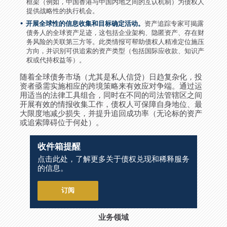
框架（例如，中国香港与中国内地之间的互认机制）为债权人
提供战略性的执行机会。
开展全球性的信息收集和目标确定活动。
资产追踪专家可揭露
债务人的全球资产足迹，这包括企业架构、隐匿资产、存在财
务风险的关联第三方等。此类情报可帮助债权人精准定位施压
方向，并识别可供追索的资产类型（包括国际应收款、知识产
权或代持权益等）。
随着全球债务市场（尤其是私人信贷）日趋复杂化，投
资者亟需实施相应的跨境策略来有效应对争端。通过运
用适当的法律工具组合，同时在不同的司法管辖区之间
开展有效的情报收集工作，债权人可保障自身地位、最
大限度地减少损失，并提升追回成功率（无论标的资产
或追索障碍位于何处）。
收件箱提醒
点击此处，了解更多关于债权兑现和稀释服务
的信息。
订阅
业务领域