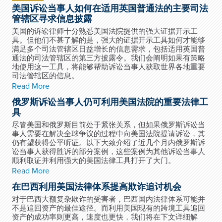
美国诉讼当事人如何在适用英国普通法的主要司法
管辖区寻求信息披露
美国的诉讼律师十分熟悉美国法院提供的强大证据开示工
具。但他们不甚了解的是，强大的证据开示工具如何才能够
满足多个司法管辖区日益增长的信息需求，包括适用英国普
通法的司法管辖区的第三方披露令。我们会阐明如果有策略
地使用这一工具，将能够帮助诉讼当事人获取世界各地重要
司法管辖区的信息。
Read More
俄罗斯诉讼当事人仍可利用美国法院的重要法律工
具
尽管美国和俄罗斯目前处于紧张关系，但如果俄罗斯诉讼当
事人需要在解决全球争议的过程中向美国法院提请诉讼，其
仍有望获得公平听证。以下大致介绍了近几个月内俄罗斯诉
讼当事人获得胜诉的部分案例，这些案例为其他诉讼当事人
顺利取证并利用强大的美国法律工具打开了大门。
Read More
在巴西利用美国法律体系提高欺诈追讨机会
对于巴西大额复杂欺诈的受害者，巴西国内法律体系可能并
不是追回资产的最佳途径。而利用美国现有的跨境工具追回
资产的成功率则更高，速度也更快，我们将在下文详细解