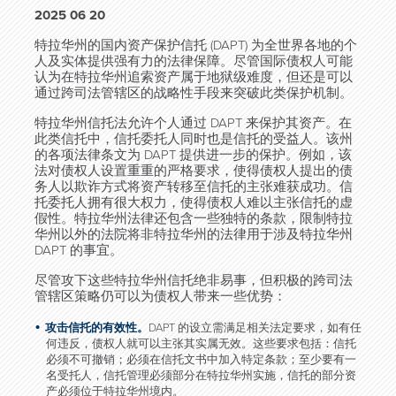
2025 06 20
特拉华州的国内资产保护信托 (DAPT) 为全世界各地的个
人及实体提供强有力的法律保障。尽管国际债权人可能
认为在特拉华州追索资产属于地狱级难度，但还是可以
通过跨司法管辖区的战略性手段来突破此类保护机制。
特拉华州信托法允许个人通过 DAPT 来保护其资产。在
此类信托中，信托委托人同时也是信托的受益人。该州
的各项法律条文为 DAPT 提供进一步的保护。例如，该
法对债权人设置重重的严格要求，使得债权人提出的债
务人以欺诈方式将资产转移至信托的主张难获成功。信
托委托人拥有很大权力，使得债权人难以主张信托的虚
假性。特拉华州法律还包含一些独特的条款，限制特拉
华州以外的法院将非特拉华州的法律用于涉及特拉华州
DAPT 的事宜。
尽管攻下这些特拉华州信托绝非易事，但积极的跨司法
管辖区策略仍可以为债权人带来一些优势：
攻击信托的有效性。
DAPT 的设立需满足相关法定要求，如有任
何违反，债权人就可以主张其实属无效。这些要求包括：信托
必须不可撤销；必须在信托文书中加入特定条款；至少要有一
名受托人，信托管理必须部分在特拉华州实施，信托的部分资
产必须位于特拉华州境内。