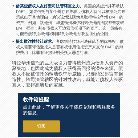
借某些债权人友好型司法管辖区之力。
美国的某些州并不承认
DAPT。如果信托与某个州存在关联，债权人就可以根据公共政
策或出于其他理由，劝说该州法院为其取得特拉华州 DAPT 的
资产。例如，犹他州、华盛顿州和伊利诺伊州的法院都曾攻破
DAPT 壁垒，判令债权人可追索信托项下的资产。这一策略有
可能击溃特拉华州限制非特拉华州法律适用性的企图。
提出欺诈性转让诉求。
考虑到特拉华州法律赋予的优先权，债
权人需要评估受托人是否有权使用信托资产来支付 DAPT 的辩
护费用，除非有证据证明受托人恶意行事。
特拉华州信托的巨大吸引力使得该州成为债务人资产的
聚集地，也因此成为债权人获得高回报的潜在来源。债
权人不应被信托的铜墙铁壁所威慑，只要能发起富有创
造性、跨司法管辖区的针对性攻击，就能让债权人长驱
直入，获得高墙后的宝藏。
收件箱提醒
点击此处，了解更多关于债权兑现和稀释服务
的信息。
订阅